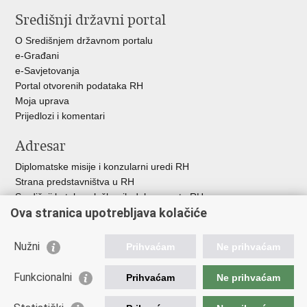
stranicu
na
na
na
Središnji državni portal
Facebooku
Twitteru
Google
+
O Središnjem državnom portalu
e-Građani
e-Savjetovanja
Portal otvorenih podataka RH
Moja uprava
Prijedlozi i komentari
Adresar
Diplomatske misije i konzularni uredi RH
Strana predstavništva u RH
Središnji katalog službenih dokumenata RH
Ova stranica upotrebljava kolačiće
Adresar tijela javne vlasti
Popis dužnosnika u RH
Besplatni telefoni javne uprave
Nužni
Prihvaćam
Ne prihvaćam
Korisne poveznice
Funkcionalni
Prihvaćam
Ne prihvaćam
Gospodarska diplomacija