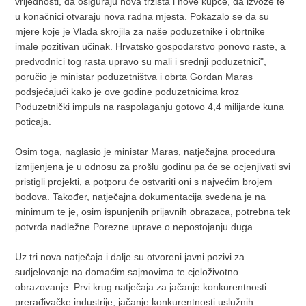
vrijednosti, da osiguraju nova tržišta i nove kupce, da izvoze te
u konačnici otvaraju nova radna mjesta. Pokazalo se da su
mjere koje je Vlada skrojila za naše poduzetnike i obrtnike
imale pozitivan učinak. Hrvatsko gospodarstvo ponovo raste, a
predvodnici tog rasta upravo su mali i srednji poduzetnici",
poručio je ministar poduzetništva i obrta Gordan Maras
podsjećajući kako je ove godine poduzetnicima kroz
Poduzetnički impuls na raspolaganju gotovo 4,4 milijarde kuna
poticaja.
Osim toga, naglasio je ministar Maras, natječajna procedura
izmijenjena je u odnosu za prošlu godinu pa će se ocjenjivati svi
pristigli projekti, a potporu će ostvariti oni s najvećim brojem
bodova. Također, natječajna dokumentacija svedena je na
minimum te je, osim ispunjenih prijavnih obrazaca, potrebna tek
potvrda nadležne Porezne uprave o nepostojanju duga.
Uz tri nova natječaja i dalje su otvoreni javni pozivi za
sudjelovanje na domaćim sajmovima te cjeloživotno
obrazovanje. Prvi krug natječaja za jačanje konkurentnosti
prerađivačke industrije, jačanje konkurentnosti uslužnih