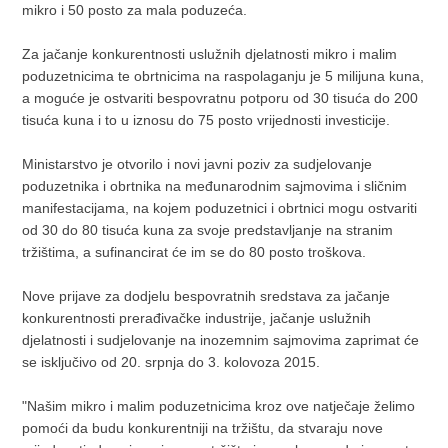
mikro i 50 posto za mala poduzeća.
Za jačanje konkurentnosti uslužnih djelatnosti mikro i malim
poduzetnicima te obrtnicima na raspolaganju je 5 milijuna kuna,
a moguće je ostvariti bespovratnu potporu od 30 tisuća do 200
tisuća kuna i to u iznosu do 75 posto vrijednosti investicije.
Ministarstvo je otvorilo i novi javni poziv za sudjelovanje
poduzetnika i obrtnika na međunarodnim sajmovima i sličnim
manifestacijama, na kojem poduzetnici i obrtnici mogu ostvariti
od 30 do 80 tisuća kuna za svoje predstavljanje na stranim
tržištima, a sufinancirat će im se do 80 posto troškova.
Nove prijave za dodjelu bespovratnih sredstava za jačanje
konkurentnosti prerađivačke industrije, jačanje uslužnih
djelatnosti i sudjelovanje na inozemnim sajmovima zaprimat će
se isključivo od 20. srpnja do 3. kolovoza 2015.
"Našim mikro i malim poduzetnicima kroz ove natječaje želimo
pomoći da budu konkurentniji na tržištu, da stvaraju nove