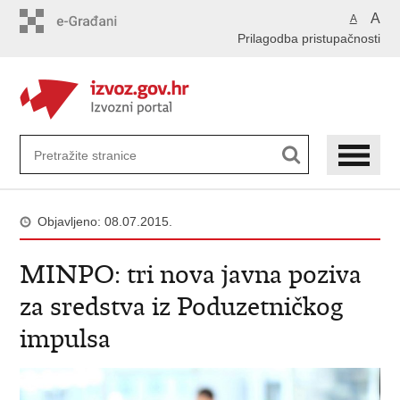
Preskoči
A
A
na
Prilagodba pristupačnosti
glavni
sadržaj
Objavljeno: 08.07.2015.
MINPO: tri nova javna poziva
za sredstva iz Poduzetničkog
impulsa