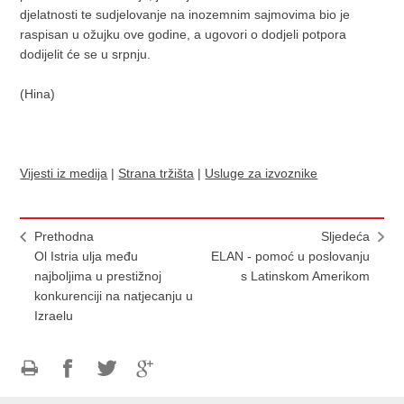
djelatnosti te sudjelovanje na inozemnim sajmovima bio je
raspisan u ožujku ove godine, a ugovori o dodjeli potpora
dodijelit će se u srpnju.
(Hina)
Vijesti iz medija
|
Strana tržišta
|
Usluge za izvoznike
Prethodna
Sljedeća
Ol Istria ulja među
ELAN - pomoć u poslovanju
najboljima u prestižnoj
s Latinskom Amerikom
konkurenciji na natjecanju u
Izraelu
Ispiši
Podijeli
Podijeli
Podijeli