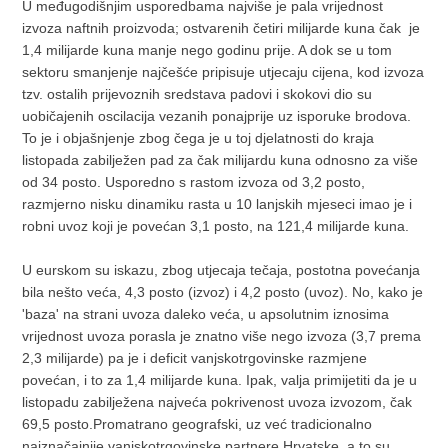
U međugodišnjim usporedbama najviše je pala vrijednost
izvoza naftnih proizvoda; ostvarenih četiri milijarde kuna čak je
1,4 milijarde kuna manje nego godinu prije. A dok se u tom
sektoru smanjenje najčešće pripisuje utjecaju cijena, kod izvoza
tzv. ostalih prijevoznih sredstava padovi i skokovi dio su
uobičajenih oscilacija vezanih ponajprije uz isporuke brodova.
To je i objašnjenje zbog čega je u toj djelatnosti do kraja
listopada zabilježen pad za čak milijardu kuna odnosno za više
od 34 posto. Usporedno s rastom izvoza od 3,2 posto,
razmjerno nisku dinamiku rasta u 10 lanjskih mjeseci imao je i
robni uvoz koji je povećan 3,1 posto, na 121,4 milijarde kuna.
U eurskom su iskazu, zbog utjecaja tečaja, postotna povećanja
bila nešto veća, 4,3 posto (izvoz) i 4,2 posto (uvoz). No, kako je
'baza' na strani uvoza daleko veća, u apsolutnim iznosima
vrijednost uvoza porasla je znatno više nego izvoza (3,7 prema
2,3 milijarde) pa je i deficit vanjskotrgovinske razmjene
povećan, i to za 1,4 milijarde kuna. Ipak, valja primijetiti da je u
listopadu zabilježena najveća pokrivenost uvoza izvozom, čak
69,5 posto.Promatrano geografski, uz već tradicionalno
najznačajnije vanjskotrgovinske partnere Hrvatske, a to su