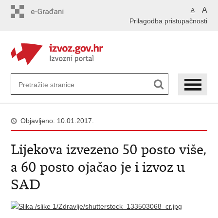
Preskoči
A
A
na
Prilagodba pristupačnosti
glavni
sadržaj
Objavljeno: 10.01.2017.
Lijekova izvezeno 50 posto više,
a 60 posto ojačao je i izvoz u
SAD