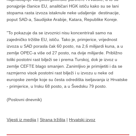
ponajprije članice EU, analitičari HGK ističu kako su se lani
stopama rasta izvoza istaknule neke udaljenije destinacije,
poput SAD-a, Saudijske Arabije, Katara, Republike Koreje.
"To pokazuje da se izvoznici nisu koncentrirali samo na
zajedničko tržište EU, ističu. Tako je, primjerice, vrijednost
izvoza u SAD porasla čak 60 posto, na 2,6 milijardi kuna, a u
zemlje OPEC-a više od 27 posto, na dvije milijarde. Približno
toliki postotni rast bilježi se i prema Turskoj, dok je izvoz u
zemlje CEFTE blago smanjen. Zanimljivo je primijetiti i da se
razmjerno visok postotni rast bilježi i u izvozu u neke od
europske zemlje koje su česta odredišta iseljavanja iz Hrvatske
- primjerice, u Irsku 68 posto, a u Švedsku 79 posto.
(Poslovni dnevnik)
Vijesti iz medija
|
Strana tržišta
|
Hrvatski izvoz