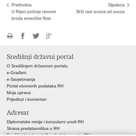
Prethodna
Sljedeća
U Rijeci počinje remont
Brži rast izvoza od uvoza
broda američke flote
Ispiši
Podijeli
Podijeli
Podijeli
stranicu
na
na
na
Središnji državni portal
Facebooku
Twitteru
Google
+
O Središnjem državnom portalu
e-Građani
e-Savjetovanja
Portal otvorenih podataka RH
Moja uprava
Prijedlozi i komentari
Adresar
Diplomatske misije i konzularni uredi RH
Strana predstavništva u RH
Središnji katalog službenih dokumenata RH