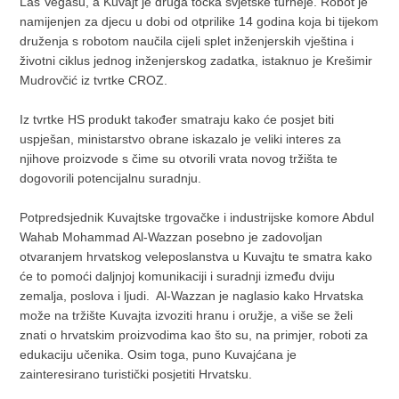
Las Vegasu, a Kuvajt je druga točka svjetske turneje. Robot je
namijenjen za djecu u dobi od otprilike 14 godina koja bi tijekom
druženja s robotom naučila cijeli splet inženjerskih vještina i
životni ciklus jednog inženjerskog zadatka, istaknuo je Krešimir
Mudrovčić iz tvrtke CROZ.
Iz tvrtke HS produkt također smatraju kako će posjet biti
uspješan, ministarstvo obrane iskazalo je veliki interes za
njihove proizvode s čime su otvorili vrata novog tržišta te
dogovorili potencijalnu suradnju.
Potpredsjednik Kuvajtske trgovačke i industrijske komore Abdul
Wahab Mohammad Al-Wazzan posebno je zadovoljan
otvaranjem hrvatskog veleposlanstva u Kuvajtu te smatra kako
će to pomoći daljnjoj komunikaciji i suradnji između dviju
zemalja, poslova i ljudi. Al-Wazzan je naglasio kako Hrvatska
može na tržište Kuvajta izvoziti hranu i oružje, a više se želi
znati o hrvatskim proizvodima kao što su, na primjer, roboti za
edukaciju učenika. Osim toga, puno Kuvajćana je
zainteresirano turistički posjetiti Hrvatsku.