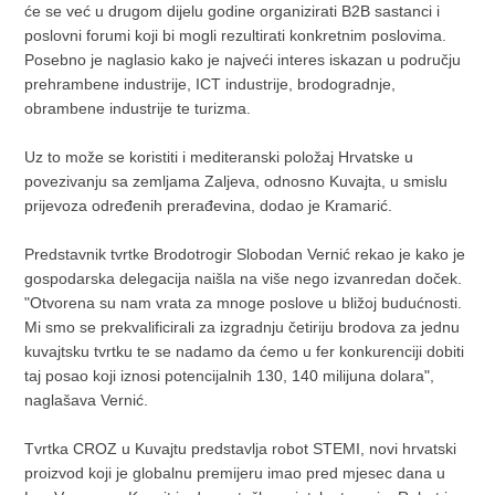
će se već u drugom dijelu godine organizirati B2B sastanci i
poslovni forumi koji bi mogli rezultirati konkretnim poslovima.
Posebno je naglasio kako je najveći interes iskazan u području
prehrambene industrije, ICT industrije, brodogradnje,
obrambene industrije te turizma.
Uz to može se koristiti i mediteranski položaj Hrvatske u
povezivanju sa zemljama Zaljeva, odnosno Kuvajta, u smislu
prijevoza određenih prerađevina, dodao je Kramarić.
Predstavnik tvrtke Brodotrogir Slobodan Vernić rekao je kako je
gospodarska delegacija naišla na više nego izvanredan doček.
"Otvorena su nam vrata za mnoge poslove u bližoj budućnosti.
Mi smo se prekvalificirali za izgradnju četiriju brodova za jednu
kuvajtsku tvrtku te se nadamo da ćemo u fer konkurenciji dobiti
taj posao koji iznosi potencijalnih 130, 140 milijuna dolara",
naglašava Vernić.
Tvrtka CROZ u Kuvajtu predstavlja robot STEMI, novi hrvatski
proizvod koji je globalnu premijeru imao pred mjesec dana u