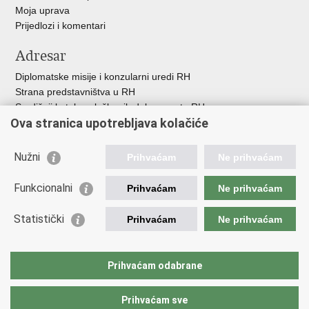
Moja uprava
Prijedlozi i komentari
Adresar
Diplomatske misije i konzularni uredi RH
Strana predstavništva u RH
Središnji katalog službenih dokumenata RH
Ova stranica upotrebljava kolačiće
Adresar tijela javne vlasti
Popis dužnosnika u RH
Besplatni telefoni javne uprave
Nužni
Prihvaćam
Ne prihvaćam
Korisne poveznice
Funkcionalni
Prihvaćam
Ne prihvaćam
Gospodarska diplomacija
Statistički
Hrvatska gospodarska komora
Prihvaćam
Ne prihvaćam
Hrvatski izvoznici
Hrvatska udruga poslodavaca
Hrvatska obrtnička komora
Prihvaćam odabrane
Europska komisija
Prihvaćam sve