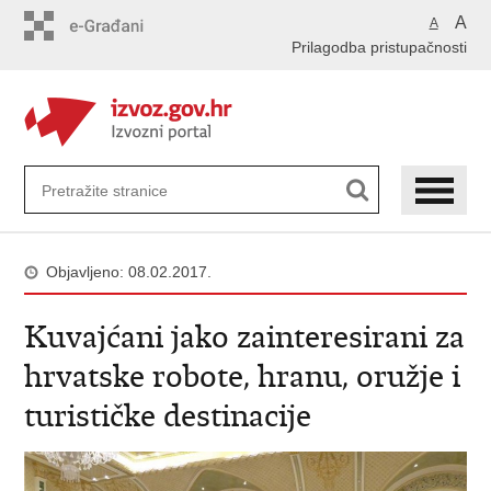
Preskoči
A
A
na
Prilagodba pristupačnosti
glavni
sadržaj
Objavljeno: 08.02.2017.
Kuvajćani jako zainteresirani za
hrvatske robote, hranu, oružje i
turističke destinacije