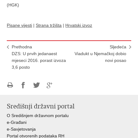
(HGK)
Pisane vijesti
|
Strana tržišta
|
Hrvatski izvoz
Prethodna
Sljedeća
DZS: U prvih jedanaest
Viadukt u Njemačkoj dobio
mjeseci 2016. porast izvoza
novi posao
3,6 posto
Ispiši
Podijeli
Podijeli
Podijeli
stranicu
na
na
na
Središnji državni portal
Facebooku
Twitteru
Google
+
O Središnjem državnom portalu
e-Građani
e-Savjetovanja
Portal otvorenih podataka RH