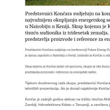
Predstavnici Končara sudjeluju na konf
najvažnijem okupljanju energetskog se
u Nairobiju u Keniji. Skup kojemu je 
tisuću sudionika iz tridesetak zemalj
predstavlja proizvode i reference za en
Predstavnici Končara sudjeluju na konferenciji Future Energy Ea
je danas započelo u Nairobiju u Keniji, izvijestio je Končar u sri
Skup kojemu je Končar jedan od sponzora, okupio je oko tisuću
predstavlja proizvode i reference za energetski sektor.
Tijekom dvodnevnog rada skupa, predstavnici Končara 
tehničkih prezentacija, što je dosad najaktivnije Konča
Končar je zadnjih godina aktivan na tržištu Istočne Afr
Zambiji, hidroelektrana Kidatu u Tanzaniji, a završena j