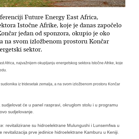
erenciji Future Energy East Africa,
ktora Istočne Afrike, koje je danas započelo
Končar jedan od sponzora, okupio je oko
a, a na svom izložbenom prostoru Končar
ergetski sektor.
st Africa, najvažnijem okupljanju energetskog sektora Istočne Afrike, koje
jedu.
 sudionika iz tridesetak zemalja, a na svom izložbenom prostoru Končar
sudjelovat će u panel raspravi, okruglom stolu i u programu
rovo sudjelovanje.
ike: revitalizirane su hidroelektrane Mulungushi i Lunsemfwa u
e revitalizacija prve jedinice hidroelektrane Kamburu u Keniji.