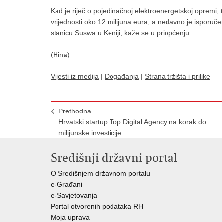
Kad je riječ o pojedinačnoj elektroenergetskoj opremi, 
vrijednosti oko 12 milijuna eura, a nedavno je isporuč
stanicu Suswa u Keniji, kaže se u priopćenju.
(Hina)
Vijesti iz medija
|
Događanja
|
Strana tržišta i prilike
Prethodna
Hrvatski startup Top Digital Agency na korak do
milijunske investicije
Središnji državni portal
O Središnjem državnom portalu
e-Građani
e-Savjetovanja
Portal otvorenih podataka RH
Moja uprava