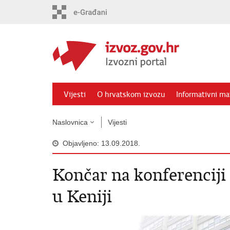
Preskoči
na
glavni
sadržaj
Vijesti
O hrvatskom izvozu
Informativni mat
Naslovnica
Vijesti
Objavljeno: 13.09.2018.
Končar na konferenciji
u Keniji