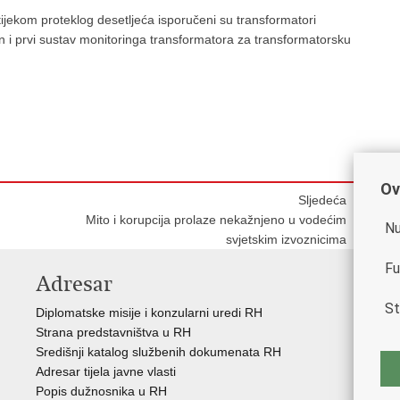
tijekom proteklog desetljeća isporučeni su transformatori
en i prvi sustav monitoringa transformatora za transformatorsku
Ov
Sljedeća
Mito i korupcija prolaze nekažnjeno u vodećim
Nu
svjetskim izvoznicima
Fu
Adresar
K
St
Diplomatske misije i konzularni uredi RH
Gos
Strana predstavništva u RH
Hrv
Središnji katalog službenih dokumenata RH
Hrv
Adresar tijela javne vlasti
Hrv
Popis dužnosnika u RH
Hrv