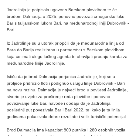
Jadrolinija je potpisala ugovor s Barskom plovidbom te će
brodom Dalmacija u 2025. ponovno povezati crnogorsku luku
Bar s talijanskom lukom Bari, na međunarodnoj liniji Dubrovnik -
Bari.
Iz Jadrolinije su u utorak priopćili da je međunarodna linija od
Bara do Barija realizirana u partnerstvu s Barskom plovidbom
koja će imati ulogu lučkog agenta te obavljati prodaju karata za
međunarodne linije Jadrolinije.
Ističu da je brod Dalmacija perjanica Jadrolinije, koji se u
proljeće pridružio floti i podignuo uslugu linije Dubrovnik - Bari
na novu razinu. Dalmacija je najveći brod u povijesti Jadrolinije,
stvorio je uvjete za proširenje reda plovidbe i ponovno
povezivanje luke Bar, navode i dodaju da je Jadrolinija
posljednji put povezivala Bar i Bari 2022. te kako je ta linija
godinama pokazivala dobre rezultate i velik turistički potencijal.
Brod Dalmacija ima kapacitet 800 putnika i 280 osobnih vozila,