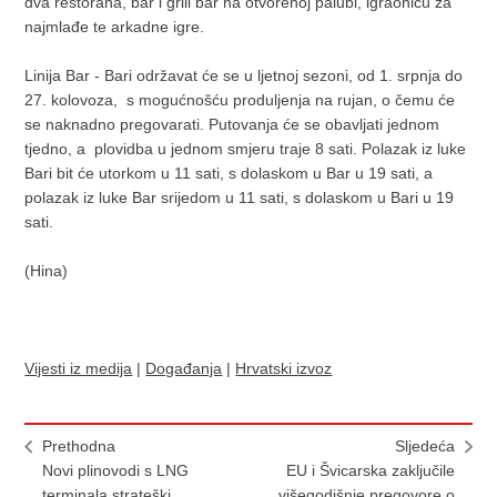
dva restorana, bar i grill bar na otvorenoj palubi, igraonicu za
najmlađe te arkadne igre.
Linija Bar - Bari održavat će se u ljetnoj sezoni, od 1. srpnja do
27. kolovoza, s mogućnošću produljenja na rujan, o čemu će
se naknadno pregovarati. Putovanja će se obavljati jednom
tjedno, a plovidba u jednom smjeru traje 8 sati. Polazak iz luke
Bari bit će utorkom u 11 sati, s dolaskom u Bar u 19 sati, a
polazak iz luke Bar srijedom u 11 sati, s dolaskom u Bari u 19
sati.
(Hina)
Vijesti iz medija
|
Događanja
|
Hrvatski izvoz
Prethodna
Sljedeća
Novi plinovodi s LNG
EU i Švicarska zaključile
terminala strateški
višegodišnje pregovore o