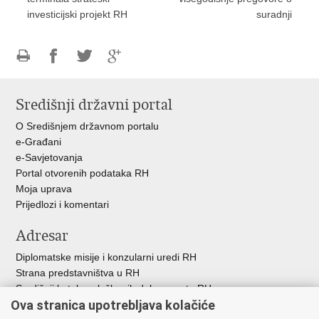
investicijski projekt RH
suradnji
Ispiši
Podijeli
Podijeli
Podijeli
stranicu
na
na
na
Središnji državni portal
Facebooku
Twitteru
Google
+
O Središnjem državnom portalu
e-Građani
e-Savjetovanja
Portal otvorenih podataka RH
Moja uprava
Prijedlozi i komentari
Adresar
Diplomatske misije i konzularni uredi RH
Strana predstavništva u RH
Središnji katalog službenih dokumenata RH
Ova stranica upotrebljava kolačiće
Adresar tijela javne vlasti