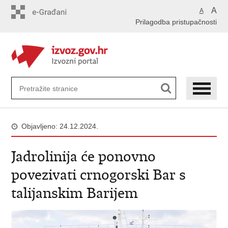
Preskoči
A
A
na
Prilagodba pristupačnosti
glavni
sadržaj
Objavljeno: 24.12.2024.
Jadrolinija će ponovno
povezivati crnogorski Bar s
talijanskim Barijem