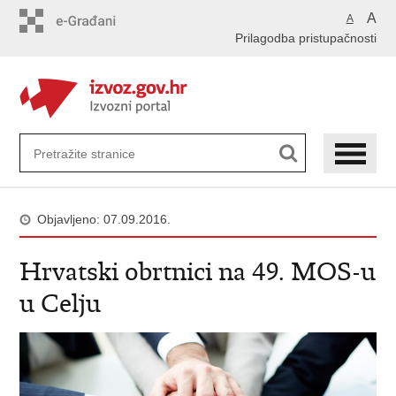
Preskoči
A
A
na
Prilagodba pristupačnosti
glavni
sadržaj
Objavljeno: 07.09.2016.
Hrvatski obrtnici na 49. MOS-u
u Celju