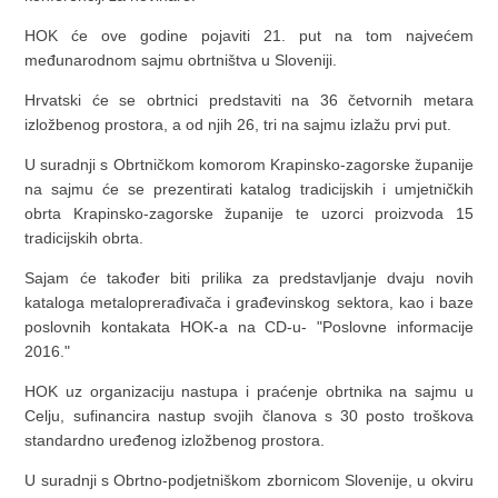
HOK će ove godine pojaviti 21. put na tom najvećem
međunarodnom sajmu obrtništva u Sloveniji.
Hrvatski će se obrtnici predstaviti na 36 četvornih metara
izložbenog prostora, a od njih 26, tri na sajmu izlažu prvi put.
U suradnji s Obrtničkom komorom Krapinsko-zagorske županije
na sajmu će se prezentirati katalog tradicijskih i umjetničkih
obrta Krapinsko-zagorske županije te uzorci proizvoda 15
tradicijskih obrta.
Sajam će također biti prilika za predstavljanje dvaju novih
kataloga metaloprerađivača i građevinskog sektora, kao i baze
poslovnih kontakata HOK-a na CD-u- "Poslovne informacije
2016."
HOK uz organizaciju nastupa i praćenje obrtnika na sajmu u
Celju, sufinancira nastup svojih članova s 30 posto troškova
standardno uređenog izložbenog prostora.
U suradnji s Obrtno-podjetniškom zbornicom Slovenije, u okviru