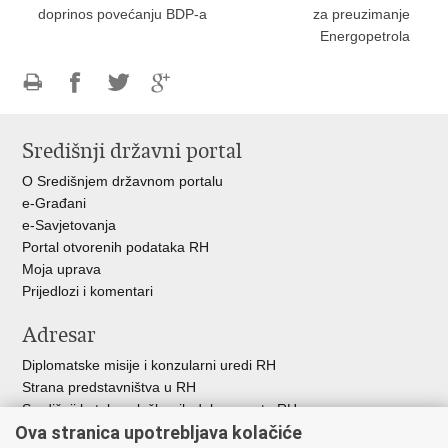
doprinos povećanju BDP-a
za preuzimanje
Energopetrola
Ispiši
Podijeli
Podijeli
Podijeli
stranicu
na
na
na
Središnji državni portal
Facebooku
Twitteru
Google
+
O Središnjem državnom portalu
e-Građani
e-Savjetovanja
Portal otvorenih podataka RH
Moja uprava
Prijedlozi i komentari
Adresar
Diplomatske misije i konzularni uredi RH
Strana predstavništva u RH
Središnji katalog službenih dokumenata RH
Ova stranica upotrebljava kolačiće
Adresar tijela javne vlasti