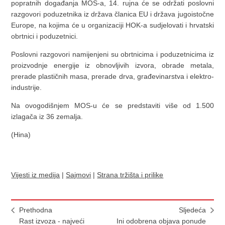
popratnih događanja MOS-a, 14. rujna će se održati poslovni
razgovori poduzetnika iz država članica EU i država jugoistočne
Europe, na kojima će u organizaciji HOK-a sudjelovati i hrvatski
obrtnici i poduzetnici.
Poslovni razgovori namijenjeni su obrtnicima i poduzetnicima iz
proizvodnje energije iz obnovljivih izvora, obrade metala,
prerade plastičnih masa, prerade drva, građevinarstva i elektro-
industrije.
Na ovogodišnjem MOS-u će se predstaviti više od 1.500
izlagača iz 36 zemalja.
(Hina)
Vijesti iz medija
|
Sajmovi
|
Strana tržišta i prilike
Prethodna
Sljedeća
Rast izvoza - najveći
Ini odobrena objava ponude