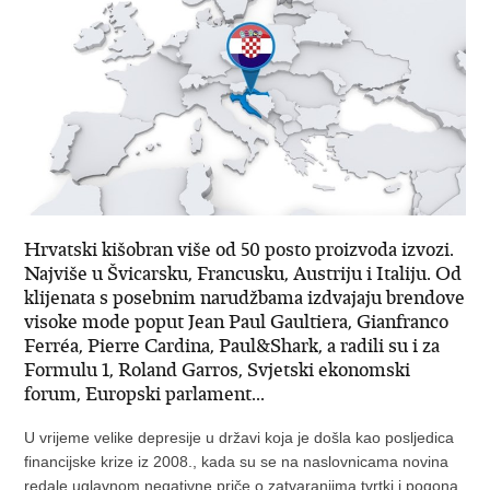
Hrvatski kišobran više od 50 posto proizvoda izvozi.
Najviše u Švicarsku, Francusku, Austriju i Italiju. Od
klijenata s posebnim narudžbama izdvajaju brendove
visoke mode poput Jean Paul Gaultiera, Gianfranco
Ferréa, Pierre Cardina, Paul&Shark, a radili su i za
Formulu 1, Roland Garros, Svjetski ekonomski
forum, Europski parlament...
U vrijeme velike depresije u državi koja je došla kao posljedica
financijske krize iz 2008., kada su se na naslovnicama novina
redale uglavnom negativne priče o zatvaranjima tvrtki i pogona