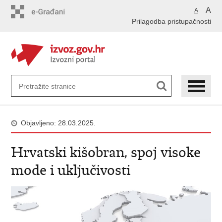
Preskoči
A
A
na
Prilagodba pristupačnosti
glavni
sadržaj
Objavljeno: 28.03.2025.
Hrvatski kišobran, spoj visoke
mode i uključivosti