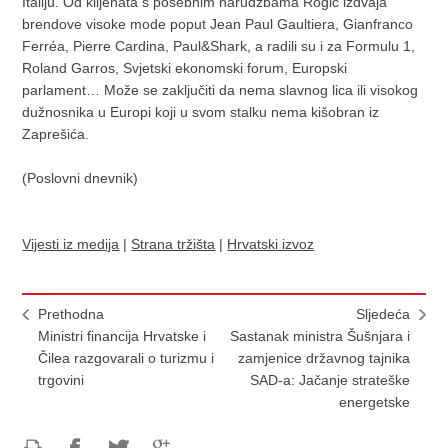
Italiju. Od klijenata s posebnim narudžbama Rogić izdvaja
brendove visoke mode poput Jean Paul Gaultiera, Gianfranco
Ferréa, Pierre Cardina, Paul&Shark, a radili su i za Formulu 1,
Roland Garros, Svjetski ekonomski forum, Europski
parlament… Može se zaključiti da nema slavnog lica ili visokog
dužnosnika u Europi koji u svom stalku nema kišobran iz
Zaprešića.
(Poslovni dnevnik)
Vijesti iz medija
|
Strana tržišta
|
Hrvatski izvoz
Prethodna
Sljedeća
Ministri financija Hrvatske i
Sastanak ministra Šušnjara i
Čilea razgovarali o turizmu i
zamjenice državnog tajnika
trgovini
SAD-a: Jačanje strateške
energetske