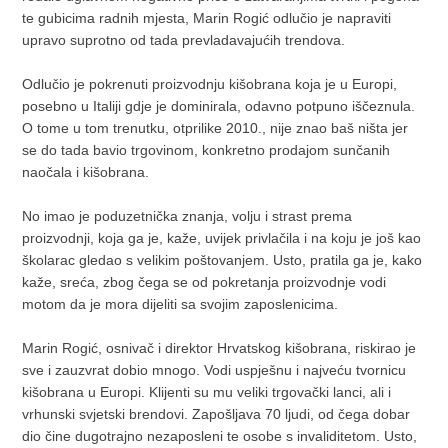
te gubicima radnih mjesta, Marin Rogić odlučio je napraviti
upravo suprotno od tada prevladavajućih trendova.
Odlučio je pokrenuti proizvodnju kišobrana koja je u Europi,
posebno u Italiji gdje je dominirala, odavno potpuno iščeznula.
O tome u tom trenutku, otprilike 2010., nije znao baš ništa jer
se do tada bavio trgovinom, konkretno prodajom sunčanih
naočala i kišobrana.
No imao je poduzetnička znanja, volju i strast prema
proizvodnji, koja ga je, kaže, uvijek privlačila i na koju je još kao
školarac gledao s velikim poštovanjem. Usto, pratila ga je, kako
kaže, sreća, zbog čega se od pokretanja proizvodnje vodi
motom da je mora dijeliti sa svojim zaposlenicima.
Marin Rogić, osnivač i direktor Hrvatskog kišobrana, riskirao je
sve i zauzvrat dobio mnogo. Vodi uspješnu i najveću tvornicu
kišobrana u Europi. Klijenti su mu veliki trgovački lanci, ali i
vrhunski svjetski brendovi. Zapošljava 70 ljudi, od čega dobar
dio čine dugotrajno nezaposleni te osobe s invaliditetom. Usto,