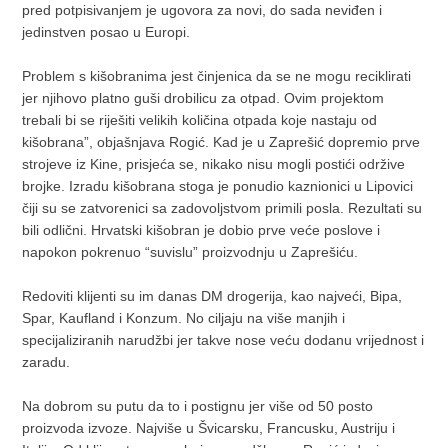
pred potpisivanjem je ugovora za novi, do sada neviđen i
jedinstven posao u Europi.
Problem s kišobranima jest činjenica da se ne mogu reciklirati
jer njihovo platno guši drobilicu za otpad. Ovim projektom
trebali bi se riješiti velikih količina otpada koje nastaju od
kišobrana”, objašnjava Rogić. Kad je u Zaprešić dopremio prve
strojeve iz Kine, prisjeća se, nikako nisu mogli postići održive
brojke. Izradu kišobrana stoga je ponudio kaznionici u Lipovici
čiji su se zatvorenici sa zadovoljstvom primili posla. Rezultati su
bili odlični. Hrvatski kišobran je dobio prve veće poslove i
napokon pokrenuo “suvislu” proizvodnju u Zaprešiću.
Redoviti klijenti su im danas DM drogerija, kao najveći, Bipa,
Spar, Kaufland i Konzum. No ciljaju na više manjih i
specijaliziranih narudžbi jer takve nose veću dodanu vrijednost i
zaradu.
Na dobrom su putu da to i postignu jer više od 50 posto
proizvoda izvoze. Najviše u Švicarsku, Francusku, Austriju i