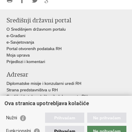
Ispiši
Podijeli
Podijeli
Podijeli
stranicu
na
na
na
Središnji državni portal
Facebooku
Twitteru
Google
+
O Središnjem državnom portalu
e-Građani
e-Savjetovanja
Portal otvorenih podataka RH
Moja uprava
Prijedlozi i komentari
Adresar
Diplomatske misije i konzularni uredi RH
Strana predstavništva u RH
Središnji katalog službenih dokumenata RH
Ova stranica upotrebljava kolačiće
Adresar tijela javne vlasti
Popis dužnosnika u RH
Besplatni telefoni javne uprave
Nužni
Prihvaćam
Ne prihvaćam
Korisne poveznice
Funkcionalni
Prihvaćam
Ne prihvaćam