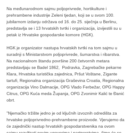
Na međunarodnom sajmu poljoprivrede, hortikulture i
prehrambene industrije Zeleni tjedan, koji se u svom 100.
jubilarnom izdanju održava od 16. do 25. siječnja u Berlinu,
predstavlja se i 13 hrvatskih tvrtki i organizacija, izvijestili su u
petak iz Hrvatske gospodarske komore (HGK).
HGK je organizator nastupa hrvatskih tvrtki na tom sajmu u
suradnji s Ministarstvom poljoprivrede, šumarstva i ribarstva.
Na nacionalnom štandu površine 200 četvornih metara
predstavljaju se Badel 1862, Podravka, Zagrebačke pekarne
Klara, Hrvatska turistička zajednica, Pršut Voštane, Zigante
tartufi, Regionalna organizacija Graševina Croatia, Regionalna
organizacija Vino Dalmacije, OPG Vlado Ferbežar, OPG Happy
Citrus, OPG Kuća meda Županja, OPG Zvonimir Kalić te Đanić
obrt.
"Njemačko tržište jedno je od ključnih izvoznih odredišta za
hrvatske poljoprivredno-prehrambene proizvode. Vjerujemo da
će zajednički nastup hrvatskih gospodarstvenika na ovom
sajmu rezultirati novim ugovorima i partnerstvima, čime će se