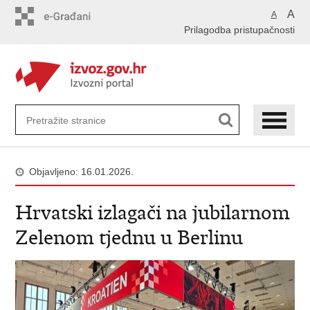
Preskoči
A
A
na
Prilagodba pristupačnosti
glavni
sadržaj
Objavljeno: 16.01.2026.
Hrvatski izlagači na jubilarnom
Zelenom tjednu u Berlinu