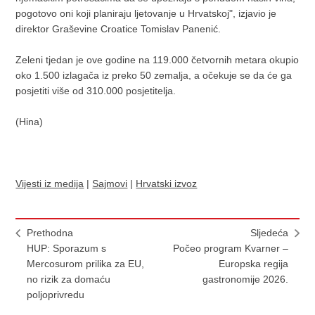
pogotovo oni koji planiraju ljetovanje u Hrvatskoj", izjavio je
direktor Graševine Croatice Tomislav Panenić.
Zeleni tjedan je ove godine na 119.000 četvornih metara okupio
oko 1.500 izlagača iz preko 50 zemalja, a očekuje se da će ga
posjetiti više od 310.000 posjetitelja.
(Hina)
Vijesti iz medija
|
Sajmovi
|
Hrvatski izvoz
Prethodna
Sljedeća
HUP: Sporazum s
Počeo program Kvarner –
Mercosurom prilika za EU,
Europska regija
no rizik za domaću
gastronomije 2026.
poljoprivredu