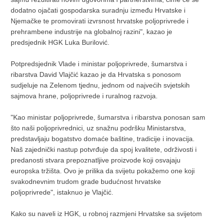
dodatno ojačati gospodarska suradnju između Hrvatske i
Njemačke te promovirati izvrsnost hrvatske poljoprivrede i
prehrambene industrije na globalnoj razini", kazao je
predsjednik HGK Luka Burilović.
Potpredsjednik Vlade i ministar poljoprivrede, šumarstva i
ribarstva David Vlajčić kazao je da Hrvatska s ponosom
sudjeluje na Zelenom tjednu, jednom od najvećih svjetskih
sajmova hrane, poljoprivrede i ruralnog razvoja.
"Kao ministar poljoprivrede, šumarstva i ribarstva ponosan sam
što naši poljoprivrednici, uz snažnu podršku Ministarstva,
predstavljaju bogatstvo domaće baštine, tradicije i inovacija.
Naš zajednički nastup potvrđuje da spoj kvalitete, održivosti i
predanosti stvara prepoznatljive proizvode koji osvajaju
europska tržišta. Ovo je prilika da svijetu pokažemo one koji
svakodnevnim trudom grade budućnost hrvatske
poljoprivrede", istaknuo je Vlajčić.
Kako su naveli iz HGK, u robnoj razmjeni Hrvatske sa svijetom