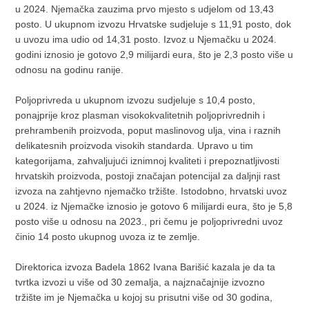
u 2024. Njemačka zauzima prvo mjesto s udjelom od 13,43
posto. U ukupnom izvozu Hrvatske sudjeluje s 11,91 posto, dok
u uvozu ima udio od 14,31 posto. Izvoz u Njemačku u 2024.
godini iznosio je gotovo 2,9 milijardi eura, što je 2,3 posto više u
odnosu na godinu ranije.
Poljoprivreda u ukupnom izvozu sudjeluje s 10,4 posto,
ponajprije kroz plasman visokokvalitetnih poljoprivrednih i
prehrambenih proizvoda, poput maslinovog ulja, vina i raznih
delikatesnih proizvoda visokih standarda. Upravo u tim
kategorijama, zahvaljujući iznimnoj kvaliteti i prepoznatljivosti
hrvatskih proizvoda, postoji značajan potencijal za daljnji rast
izvoza na zahtjevno njemačko tržište. Istodobno, hrvatski uvoz
u 2024. iz Njemačke iznosio je gotovo 6 milijardi eura, što je 5,8
posto više u odnosu na 2023., pri čemu je poljoprivredni uvoz
činio 14 posto ukupnog uvoza iz te zemlje.
Direktorica izvoza Badela 1862 Ivana Barišić kazala je da ta
tvrtka izvozi u više od 30 zemalja, a najznačajnije izvozno
tržište im je Njemačka u kojoj su prisutni više od 30 godina,