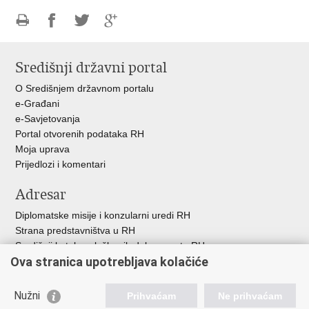
Ispiši
Podijeli
Podijeli
Podijeli
stranicu
na
na
na
Središnji državni portal
Facebooku
Twitteru
Google
+
O Središnjem državnom portalu
e-Građani
e-Savjetovanja
Portal otvorenih podataka RH
Moja uprava
Prijedlozi i komentari
Adresar
Diplomatske misije i konzularni uredi RH
Strana predstavništva u RH
Središnji katalog službenih dokumenata RH
Ova stranica upotrebljava kolačiće
Adresar tijela javne vlasti
Popis dužnosnika u RH
Besplatni telefoni javne uprave
Nužni
Prihvaćam
Ne prihvaćam