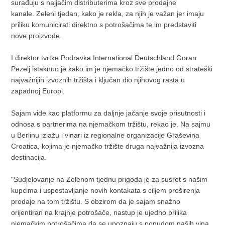
surađuju s najjačim distributerima kroz sve prodajne
kanale. Zeleni tjedan, kako je rekla, za njih je važan jer imaju
priliku komunicirati direktno s potrošačima te im predstaviti
nove proizvode.
I direktor tvrtke Podravka International Deutschland Goran
Pezelj istaknuo je kako im je njemačko tržište jedno od strateški
najvažnijih izvoznih tržišta i ključan dio njihovog rasta u
zapadnoj Europi.
Sajam vide kao platformu za daljnje jačanje svoje prisutnosti i
odnosa s partnerima na njemačkom tržištu, rekao je. Na sajmu
u Berlinu izlažu i vinari iz regionalne organizacije Graševina
Croatica, kojima je njemačko tržište druga najvažnija izvozna
destinacija.
"Sudjelovanje na Zelenom tjednu prigoda je za susret s našim
kupcima i uspostavljanje novih kontakata s ciljem proširenja
prodaje na tom tržištu. S obzirom da je sajam snažno
orijentiran na krajnje potrošače, nastup je ujedno prilika
njemačkim potrošačima da se upoznaju s ponudom naših vina,