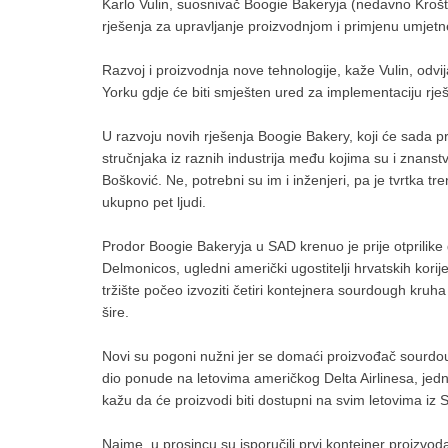
Karlo Vulin, suosnivač Boogie Bakeryja (nedavno Kroštu
rješenja za upravljanje proizvodnjom i primjenu umjetne
Razvoj i proizvodnja nove tehnologije, kaže Vulin, odvij
Yorku gdje će biti smješten ured za implementaciju rješe
U razvoju novih rješenja Boogie Bakery, koji će sada 
stručnjaka iz raznih industrija među kojima su i znans
Bošković. Ne, potrebni su im i inženjeri, pa je tvrtka t
ukupno pet ljudi.
Prodor Boogie Bakeryja u SAD krenuo je prije otprilike go
Delmonicos, ugledni američki ugostitelji hrvatskih kor
tržište počeo izvoziti četiri kontejnera sourdough kruh
šire.
Novi su pogoni nužni jer se domaći proizvođač sourdou
dio ponude na letovima američkog Delta Airlinesa, jedn
kažu da će proizvodi biti dostupni na svim letovima iz S
Naime, u prosincu su isporučili prvi kontejner proizvo