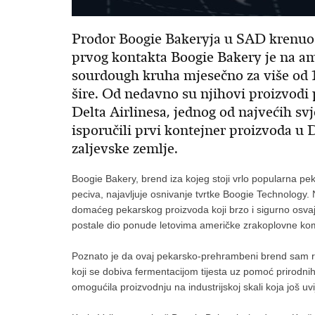
Prodor Boogie Bakeryja u SAD krenuo j
prvog kontakta Boogie Bakery je na ame
sourdough kruha mjesečno za više od 1
šire. Od nedavno su njihovi proizvodi
Delta Airlinesa, jednog od najvećih sv
isporučili prvi kontejner proizvoda u 
zaljevske zemlje.
Boogie Bakery, brend iza kojeg stoji vrlo popularna pe
peciva, najavljuje osnivanje tvrtke Boogie Technology. N
domaćeg pekarskog proizvoda koji brzo i sigurno osvaja 
postale dio ponude letovima američke zrakoplovne komp
Poznato je da ovaj pekarsko-prehrambeni brend sam razv
koji se dobiva fermentacijom tijesta uz pomoć prirodnih 
omogućila proizvodnju na industrijskoj skali koja još uv