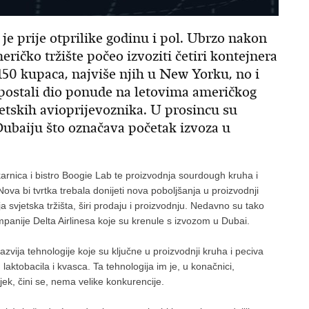
e prije otprilike godinu i pol. Ubrzo nakon
ričko tržište počeo izvoziti četiri kontejnera
50 kupaca, najviše njih u New Yorku, no i
 postali dio ponude na letovima američkog
jetskih avioprijevoznika. U prosincu su
Dubaiju što označava početak izvoza u
karnica i bistro Boogie Lab te proizvodnja sourdough kruha i
ova bi tvrtka trebala donijeti nova poboljšanja u proizvodnji
svjetska tržišta, širi prodaju i proizvodnju. Nedavno su tako
anije Delta Airlinesa koje su krenule s izvozom u Dubai.
ija tehnologije koje su ključne u proizvodnji kruha i peciva
laktobacila i kvasca. Ta tehnologija im je, u konačnici,
ijek, čini se, nema velike konkurencije.