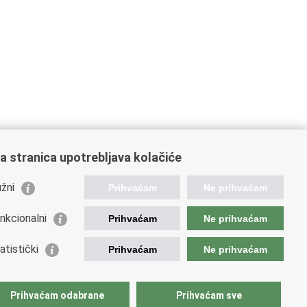
a stranica upotrebljava kolačiće
žni
Prihvaćam
Ne prihvaćam
nkcionalni
Prihvaćam
Ne prihvaćam
orisne poveznice
atistički
Prihvaćam
Ne prihvaćam
podarska diplomacija
atska gospodarska komora
atski izvoznici
Prihvaćam odabrane
Prihvaćam sve
atska udruga poslodavaca