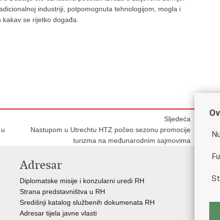
adicionalnoj industriji, potpomognuta tehnologijom, mogla i
h kakav se rijetko događa.
Ov
Sljedeća
 u
Nastupom u Utrechtu HTZ počeo sezonu promocije
Nu
turizma na međunarodnim sajmovima
Fu
Adresar
K
St
Diplomatske misije i konzularni uredi RH
Gos
Strana predstavništva u RH
Hrv
Središnji katalog službenih dokumenata RH
Hrv
Adresar tijela javne vlasti
Hrv