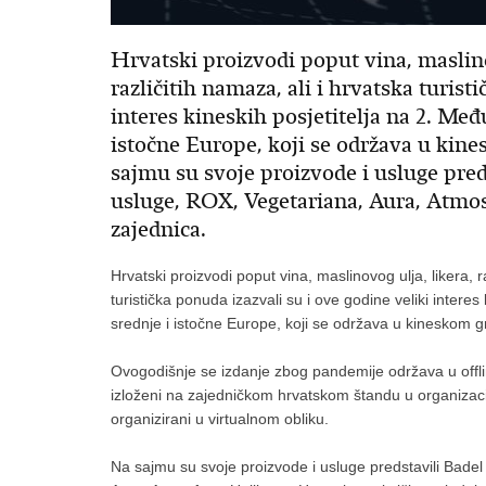
Hrvatski proizvodi poput vina, maslinov
različitih namaza, ali i hrvatska turist
interes kineskih posjetitelja na 2. M
istočne Europe, koji se održava u kine
sajmu su svoje proizvode i usluge pred
usluge, ROX, Vegetariana, Aura, Atmosf
zajednica.
Hrvatski proizvodi poput vina, maslinovog ulja, likera, ra
turistička ponuda izazvali su i ove godine veliki inter
srednje i istočne Europe, koji se održava u kineskom g
Ovogodišnje se izdanje zbog pandemije održava u offline
izloženi na zajedničkom hrvatskom štandu u organizacij
organizirani u virtualnom obliku.
Na sajmu su svoje proizvode i usluge predstavili Bade