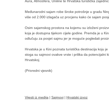
Aura, Atmosfera, Uniline te Hrvatska turistička zajednic
Međunarodni sajam robe široke potrošnje u gradu Ning
više od 2.000 izlagača uz procjenu kako će sajam posje
Osim sajamskog prostora na kojemu su izloženi proizvo
koja je dostupna tijekom cijele godine. Premda je u Kini
odlučuju za posjet sajmu jer je moguće pogledati proizv
Hrvatska je u Kini poznata turistička destinacija koju je
stoga su sajmovi ovakve vrste i prilika da potencijalni k
Hrvatskoj.
(Privredni vjesnik)
Vijesti iz medija
|
Sajmovi
|
Hrvatski izvoz