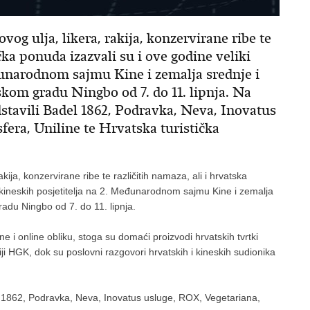
og ulja, likera, rakija, konzervirane ribe te
ička ponuda izazvali su i ove godine veliki
eđunarodnom sajmu Kine i zemalja srednje i
skom gradu Ningbo od 7. do 11. lipnja. Na
stavili Badel 1862, Podravka, Neva, Inovatus
era, Uniline te Hrvatska turistička
kija, konzervirane ribe te različitih namaza, ali i hrvatska
es kineskih posjetitelja na 2. Međunarodnom sajmu Kine i zemalja
radu Ningbo od 7. do 11. lipnja.
 i online obliku, stoga su domaći proizvodi hrvatskih tvrtki
i HGK, dok su poslovni razgovori hrvatskih i kineskih sudionika
l 1862, Podravka, Neva, Inovatus usluge, ROX, Vegetariana,