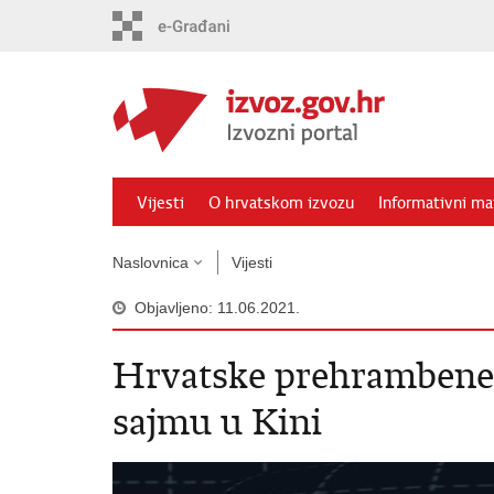
Preskoči
na
glavni
sadržaj
Vijesti
O hrvatskom izvozu
Informativni mat
Naslovnica
Vijesti
Objavljeno: 11.06.2021.
Hrvatske prehrambene 
sajmu u Kini