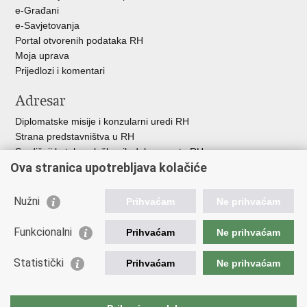
e-Građani
e-Savjetovanja
Portal otvorenih podataka RH
Moja uprava
Prijedlozi i komentari
Adresar
Diplomatske misije i konzularni uredi RH
Strana predstavništva u RH
Središnji katalog službenih dokumenata RH
Ova stranica upotrebljava kolačiće
Adresar tijela javne vlasti
Popis dužnosnika u RH
Besplatni telefoni javne uprave
Nužni
Prihvaćam
Ne prihvaćam
Korisne poveznice
Funkcionalni
Prihvaćam
Ne prihvaćam
Gospodarska diplomacija
Statistički
Hrvatska gospodarska komora
Prihvaćam
Ne prihvaćam
Hrvatski izvoznici
Hrvatska udruga poslodavaca