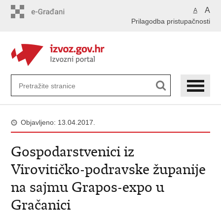
Preskoči
A
A
na
Prilagodba pristupačnosti
glavni
sadržaj
Objavljeno: 13.04.2017.
Gospodarstvenici iz
Virovitičko-podravske županije
na sajmu Grapos-expo u
Gračanici