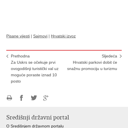
Pisane vijesti
|
Sajmovi
|
Hrvatski izvoz
Prethodna
Sljedeća
Za Uskrs se očekuje prvi
Hrvatski parkovi dobit će
ovogodišnji turistički val uz
snažnu promociju u turizmu
moguće poraste iznad 10
posto
Ispiši
Podijeli
Podijeli
Podijeli
stranicu
na
na
na
Središnji državni portal
Facebooku
Twitteru
Google
+
O Središnjem državnom portalu