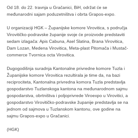
Od 18. do 22. travnja u Gračanici, BiH, održat će se
međunarodni sajam poduzetništva i obrta Grapos-expo.
U organizaciji HGK – Županijske komore Virovitica, s područja
Virovitičko-podravske županije svoje će proizvode predstaviti
sedam izlagača: Apis Cabuna, Asel Slatina, Brana Virovitica,
Dam Lozan, Medena Virovitica, Meta-plast Pitomača i Mustač-
commerce Tvornica octa Virovitica.
Dugogodišnja suradnja Kantonalne privredne komore Tuzla i
Županijske komore Virovitica rezultirala je time da, na bazi
reciprociteta, Kantonalna privredna komora Tuzla predstavlja
gospodarstvo Tuzlanskoga kantona na međunarodnom sajmu
gospodarstva, obrtništva i poljoprivrede Viroexpo u Virovitici, a
gospodarstvo Virovitičko-podravske županije predstavlja se na
jednom od sajmova u Tuzlanskom kantonu, ove godine na
sajmu Grapos-expo u Gračanici.
(HGK)