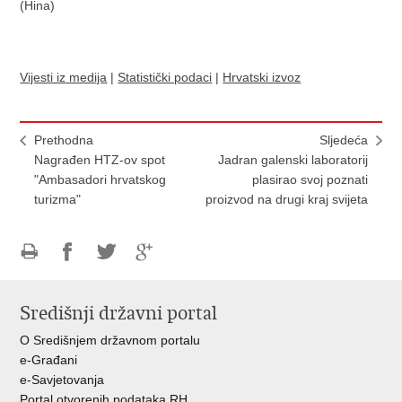
(Hina)
Vijesti iz medija
|
Statistički podaci
|
Hrvatski izvoz
Prethodna
Sljedeća
Nagrađen HTZ-ov spot
Jadran galenski laboratorij
"Ambasadori hrvatskog
plasirao svoj poznati
turizma"
proizvod na drugi kraj svijeta
Ispiši
Podijeli
Podijeli
Podijeli
stranicu
na
na
na
Središnji državni portal
Facebooku
Twitteru
Google
+
O Središnjem državnom portalu
e-Građani
e-Savjetovanja
Portal otvorenih podataka RH