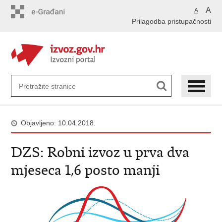
Preskoči
A
A
na
Prilagodba pristupačnosti
glavni
sadržaj
Objavljeno: 10.04.2018.
DZS: Robni izvoz u prva dva
mjeseca 1,6 posto manji