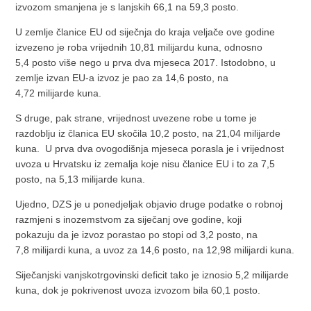
izvozom smanjena je s lanjskih 66,1 na 59,3 posto.
U zemlje članice EU od siječnja do kraja veljače ove godine
izvezeno je roba vrijednih 10,81 milijardu kuna, odnosno
5,4 posto više nego u prva dva mjeseca 2017. Istodobno, u
zemlje izvan EU-a izvoz je pao za 14,6 posto, na
4,72 milijarde kuna.
S druge, pak strane, vrijednost uvezene robe u tome je
razdoblju iz članica EU skočila 10,2 posto, na 21,04 milijarde
kuna. U prva dva ovogodišnja mjeseca porasla je i vrijednost
uvoza u Hrvatsku iz zemalja koje nisu članice EU i to za 7,5
posto, na 5,13 milijarde kuna.
Ujedno, DZS je u ponedjeljak objavio druge podatke o robnoj
razmjeni s inozemstvom za siječanj ove godine, koji
pokazuju da je izvoz porastao po stopi od 3,2 posto, na
7,8 milijardi kuna, a uvoz za 14,6 posto, na 12,98 milijardi kuna.
Siječanjski vanjskotrgovinski deficit tako je iznosio 5,2 milijarde
kuna, dok je pokrivenost uvoza izvozom bila 60,1 posto.