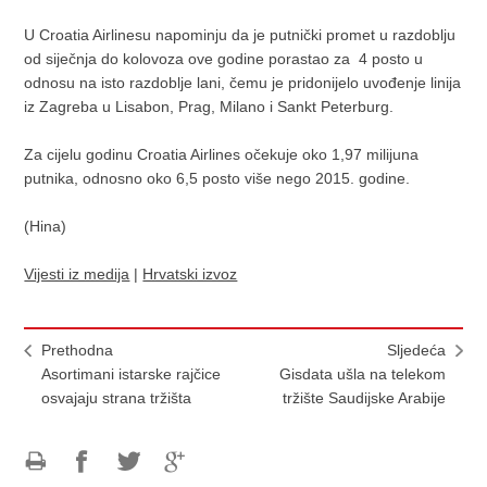
U Croatia Airlinesu napominju da je putnički promet u razdoblju
od siječnja do kolovoza ove godine porastao za 4 posto u
odnosu na isto razdoblje lani, čemu je pridonijelo uvođenje linija
iz Zagreba u Lisabon, Prag, Milano i Sankt Peterburg.
Za cijelu godinu Croatia Airlines očekuje oko 1,97 milijuna
putnika, odnosno oko 6,5 posto više nego 2015. godine.
(Hina)
Vijesti iz medija
|
Hrvatski izvoz
Prethodna
Sljedeća
Asortimani istarske rajčice
Gisdata ušla na telekom
osvajaju strana tržišta
tržište Saudijske Arabije
Ispiši
Podijeli
Podijeli
Podijeli