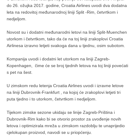
do 26. ožujka 2017. godine, Croatia Airlines uvodi dva dodatna
leta na redovitoj međunarodnoj liniji Split -Rim, četvrtkom i
nedjeljom.
Novost su i dodatni međunarodni letovi na liniji Split-Muenchen
utorkom i četvrtkom, tako da će na toj liniji zrakoplovi Croatia
Airlinesa izravno letjeti svakoga dana u tjednu, osim subotom.
Kompanija uvodi i dodatni let utorkom na liniji Zagreb-
Kopenhagen, čime će se broj tjednih letova na toj liniji povećati
s pet na šest.
U zimskom redu letenja Croatia Airlines uvodi i izravne letove
na liniji Dubrovnik-Frankfurt , na kojoj će zrakoplovi letjeti tri
puta tjedno i to utorkom, četvrtkom i nedjeljom.
Tijekom zimske sezone ukidaju se linije Zagreb-Priština i
Dubrovnik-Rim kako bi se otvorio prostor za uvođenje novih
letova i optimizirala mreža u zimskom razdoblju te unaprijedio
cjelokupan proizvod, navodi se u priopćenju.