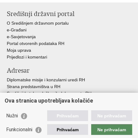
stranicu
na
na
na
Središnji državni portal
Facebooku
Twitteru
Google
+
O Središnjem državnom portalu
e-Građani
e-Savjetovanja
Portal otvorenih podataka RH
Moja uprava
Prijedlozi i komentari
Adresar
Diplomatske misije i konzularni uredi RH
Strana predstavništva u RH
Središnji katalog službenih dokumenata RH
Ova stranica upotrebljava kolačiće
Adresar tijela javne vlasti
Popis dužnosnika u RH
Besplatni telefoni javne uprave
Nužni
Prihvaćam
Ne prihvaćam
Korisne poveznice
Funkcionalni
Prihvaćam
Ne prihvaćam
Gospodarska diplomacija