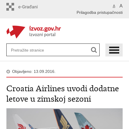
Preskoči
A
A
na
Prilagodba pristupačnosti
glavni
sadržaj
Objavljeno: 13.09.2016.
Croatia Airlines uvodi dodatne
letove u zimskoj sezoni