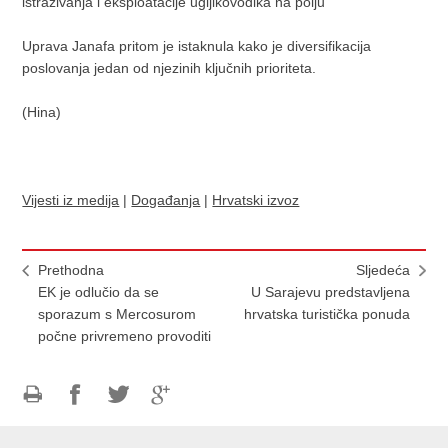
istraživanja i eksploatacije ugljikovodika na polju
Uprava Janafa pritom je istaknula kako je diversifikacija
poslovanja jedan od njezinih ključnih prioriteta.
(Hina)
Vijesti iz medija
|
Događanja
|
Hrvatski izvoz
Prethodna
Sljedeća
EK je odlučio da se
U Sarajevu predstavljena
sporazum s Mercosurom
hrvatska turistička ponuda
počne privremeno provoditi
Ispiši
Podijeli
Podijeli
Podijeli
stranicu
na
na
na