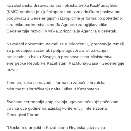
Kazahstanska državna naftna i plinska tvrtka KazMunayGas
(KMG) odobrila je ključni sporazum o zajedničkom poslovnom
poduhvatu s Geoenergijom razvoj, čime je formalno potvrđeno
strateško partnerstvo između Agencije za ugljikovodike,
Geoenergije razvoj i KMG-a, priopćila je Agencija u četvrtak.
Navedeni dokument, navodi se u priopćenju, predstavlja temelj
za predstojeći sastanak i potpis ugovora o istraživanju i
proizvodnji u bloku Shygys, s predstavnicima Ministarstva
energetike Republike Kazahstan, KazMunayGasa i Geoenergije
razvoj.
Time će, kako se navodi, i formalno započeti hrvatska
prisutnost u istraživanju nafte i plina u Kazahstanu.
Svečana ceremonija potpisivanja ugovora očekuje početkom
travnja ove godine na azijskoj konferenciji International
Geological Forum.
"Ulaskom u projekt u Kazahstanu Hrvatska jača svoju