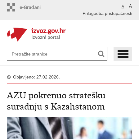
Preskoči
A
A
na
Prilagodba pristupačnosti
glavni
sadržaj
Objavljeno: 27.02.2026.
AZU pokrenuo stratešku
suradnju s Kazahstanom