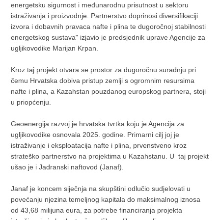
energetsku sigurnost i međunarodnu prisutnost u sektoru
istraživanja i proizvodnje. Partnerstvo doprinosi diversifikaciji
izvora i dobavnih pravaca nafte i plina te dugoročnoj stabilnosti
energetskog sustava" izjavio je predsjednik uprave Agencije za
ugljikovodike Marijan Krpan.
Kroz taj projekt otvara se prostor za dugoročnu suradnju pri
čemu Hrvatska dobiva pristup zemlji s ogromnim resursima
nafte i plina, a Kazahstan pouzdanog europskog partnera, stoji
u priopćenju.
Geoenergija razvoj je hrvatska tvrtka koju je Agencija za
ugljikovodike osnovala 2025. godine. Primarni cilj joj je
istraživanje i eksploatacija nafte i plina, prvenstveno kroz
strateško partnerstvo na projektima u Kazahstanu. U taj projekt
ušao je i Jadranski naftovod (Janaf).
Janaf je koncem siječnja na skupštini odlučio sudjelovati u
povećanju njezina temeljnog kapitala do maksimalnog iznosa
od 43,68 milijuna eura, za potrebe financiranja projekta