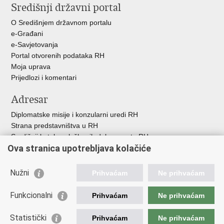
Središnji državni portal
Facebooku
Twitteru
Google
+
O Središnjem državnom portalu
e-Građani
e-Savjetovanja
Portal otvorenih podataka RH
Moja uprava
Prijedlozi i komentari
Adresar
Diplomatske misije i konzularni uredi RH
Strana predstavništva u RH
Središnji katalog službenih dokumenata RH
Ova stranica upotrebljava kolačiće
Adresar tijela javne vlasti
Popis dužnosnika u RH
Besplatni telefoni javne uprave
Nužni
Prihvaćam
Ne prihvaćam
Korisne poveznice
Funkcionalni
Prihvaćam
Ne prihvaćam
Gospodarska diplomacija
Statistički
Hrvatska gospodarska komora
Prihvaćam
Ne prihvaćam