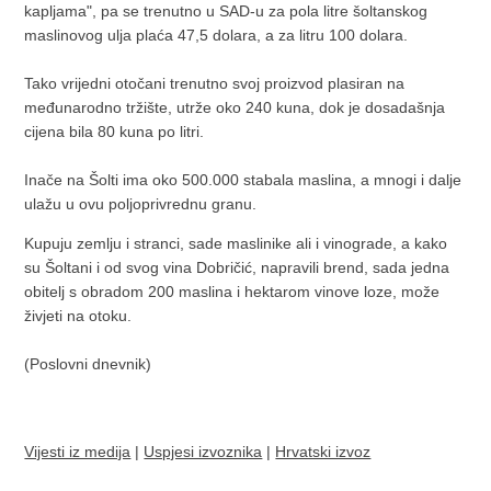
kapljama", pa se trenutno u SAD-u za pola litre šoltanskog
maslinovog ulja plaća 47,5 dolara, a za litru 100 dolara.
Tako vrijedni otočani trenutno svoj proizvod plasiran na
međunarodno tržište, utrže oko 240 kuna, dok je dosadašnja
cijena bila 80 kuna po litri.
Inače na Šolti ima oko 500.000 stabala maslina, a mnogi i dalje
ulažu u ovu poljoprivrednu granu.
Kupuju zemlju i stranci, sade maslinike ali i vinograde, a kako
su Šoltani i od svog vina Dobričić, napravili brend, sada jedna
obitelj s obradom 200 maslina i hektarom vinove loze, može
živjeti na otoku.
(Poslovni dnevnik)
Vijesti iz medija
|
Uspjesi izvoznika
|
Hrvatski izvoz