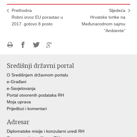
Prethodna
Sljedeća
Robni izvoz EU porastao u
Hrvatske tvrtke na
2017. gotovo 8 posto
Međunarodnom sajmu
“Ambiente“
Ispiši
Podijeli
Podijeli
Podijeli
stranicu
na
na
na
Središnji državni portal
Facebooku
Twitteru
Google
+
O Središnjem državnom portalu
e-Građani
e-Savjetovanja
Portal otvorenih podataka RH
Moja uprava
Prijedlozi i komentari
Adresar
Diplomatske misije i konzularni uredi RH