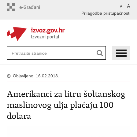
Preskoči
A
A
na
Prilagodba pristupačnosti
glavni
sadržaj
Objavljeno: 16.02.2018.
Amerikanci za litru šoltanskog
maslinovog ulja plaćaju 100
dolara