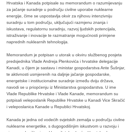
Hrvatska i Kanada potpisale su memorandum o razumijevanju
za jačanje suradnje u području civilne uporabe nuklearne
energije, čime se uspostavlja okvir za njihovu intenzivniju
suradnju u tom području, uključujući razmjenu znanja i
iskustava, regulatornu suradnju, razvoj ljudskih potencijala,
istraživanje i inovacije te razmatranje mogućnosti primjene
naprednih nuklearnih tehnologija.
Memorandum je potpisan u utorak u okviru službenog posjeta
predsjednika Vlade Andreja Plenkovića i hrvatske delegacije
Kanadi, u čijem je sastavu i ministar gospodarstva Ante Šušnjar,
te aktivnosti usmjerenih na daljnje jačanje gospodarske,
energetske i institucionalne suradnje između dviju država,
navodi se u priopćenju iz Ministarstva gospodarstva. U ime
Vlade Republike Hrvatske i Vlade Kanade, memorandum su
potpisali veleposlanik Republike Hrvatske u Kanadi Vice Skračić
i veleposlanica Kanade u Republici Hrvatskoj.
Kanada je jedna od vodećih svjetskih zemalja u području civilne
nuklearne energetike, s dugogodišnjim iskustvom u razvoju i