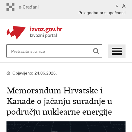
Preskoči
A
A
na
Prilagodba pristupačnosti
glavni
sadržaj
Objavljeno: 24.06.2026.
Memorandum Hrvatske i
Kanade o jačanju suradnje u
području nuklearne energije