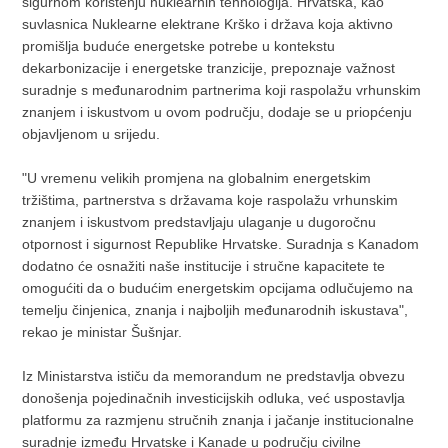
sigurnom korištenju nuklearnih tehnologija. Hrvatska, kao
suvlasnica Nuklearne elektrane Krško i država koja aktivno
promišlja buduće energetske potrebe u kontekstu
dekarbonizacije i energetske tranzicije, prepoznaje važnost
suradnje s međunarodnim partnerima koji raspolažu vrhunskim
znanjem i iskustvom u ovom području, dodaje se u priopćenju
objavljenom u srijedu.
"U vremenu velikih promjena na globalnim energetskim
tržištima, partnerstva s državama koje raspolažu vrhunskim
znanjem i iskustvom predstavljaju ulaganje u dugoročnu
otpornost i sigurnost Republike Hrvatske. Suradnja s Kanadom
dodatno će osnažiti naše institucije i stručne kapacitete te
omogućiti da o budućim energetskim opcijama odlučujemo na
temelju činjenica, znanja i najboljih međunarodnih iskustava",
rekao je ministar Šušnjar.
Iz Ministarstva ističu da memorandum ne predstavlja obvezu
donošenja pojedinačnih investicijskih odluka, već uspostavlja
platformu za razmjenu stručnih znanja i jačanje institucionalne
suradnje između Hrvatske i Kanade u području civilne