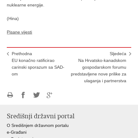
nuklearne energije.
(Hina)
Pisane vijesti
Prethodna
Sljedeća
EU konačno ratificirao
Na Hrvatsko-kanadskom
carinski sporazum sa SAD-
gospodarskom forumu
om
predstavljene nove prilike za
ulaganja i partnerstva
Ispiši
Podijeli
Podijeli
Podijeli
stranicu
na
na
na
Središnji državni portal
Facebooku
Twitteru
Google
+
O Središnjem državnom portalu
e-Građani