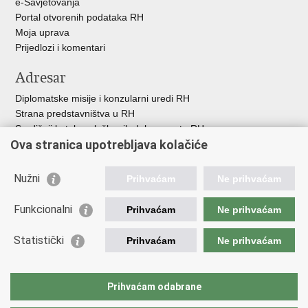
e-Savjetovanja
Portal otvorenih podataka RH
Moja uprava
Prijedlozi i komentari
Adresar
Diplomatske misije i konzularni uredi RH
Strana predstavništva u RH
Središnji katalog službenih dokumenata RH
Ova stranica upotrebljava kolačiće
Adresar tijela javne vlasti
Popis dužnosnika u RH
Besplatni telefoni javne uprave
Nužni
Prihvaćam
Ne prihvaćam
Korisne poveznice
Funkcionalni
Prihvaćam
Ne prihvaćam
Gospodarska diplomacija
Statistički
Hrvatska gospodarska komora
Prihvaćam
Ne prihvaćam
Hrvatski izvoznici
Hrvatska udruga poslodavaca
Hrvatska obrtnička komora
Prihvaćam odabrane
Europska komisija