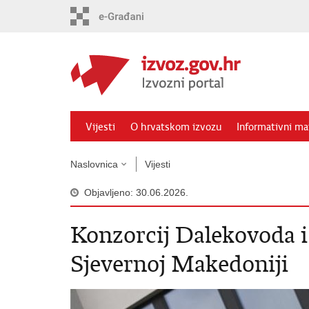
Preskoči
na
glavni
sadržaj
Vijesti
O hrvatskom izvozu
Informativni mat
Naslovnica
Vijesti
Objavljeno: 30.06.2026.
Konzorcij Dalekovoda i
Sjevernoj Makedoniji