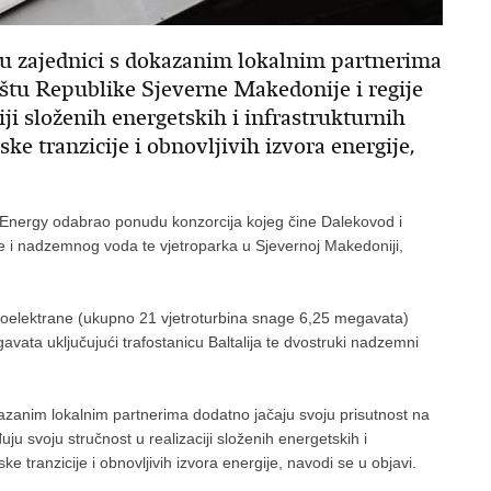
 zajednici s dokazanim lokalnim partnerima
ištu Republike Sjeverne Makedonije i regije
iji složenih energetskih i infrastrukturnih
ke tranzicije i obnovljivih izvora energije,
zar Energy odabrao ponudu konzorcija kojeg čine Dalekovod i
ce i nadzemnog voda te vjetroparka u Sjevernoj Makedoniji,
troelektrane (ukupno 21 vjetroturbina snage 6,25 megavata)
avata uključujući trafostanicu Baltalija te dvostruki nadzemni
azanim lokalnim partnerima dodatno jačaju svoju prisutnost na
uju svoju stručnost u realizaciji složenih energetskih i
e tranzicije i obnovljivih izvora energije, navodi se u objavi.