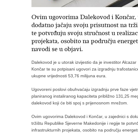
Ovim ugovorima Dalekovod i Končar, u
dodatno jačaju svoju prisutnost na trž
te potvrđuju svoju stručnost u realizac
projekata, osobito na području energets
navodi se u objavi.
Dalekovod je u utorak izvijestio da je investitor Alca
Končar te su potpisani ugovori za izgradnju trafostani
ukupne vrijednosti 53,76 milijuna eura.
Ugovoreni poslovi obuhvaćaju izgradnju prve faze vje
planiranog instaliranog kapaciteta približno 131,25 meg
dalekovod koji će biti spoj s prijenosnom mrežom.
Ovim ugovorima Dalekovod i Končar, u zajednici s dok
tržištu Republike Sjeverne Makedonije i regije te potvrđ
infrastrukturnih projekata, osobito na području energetsk