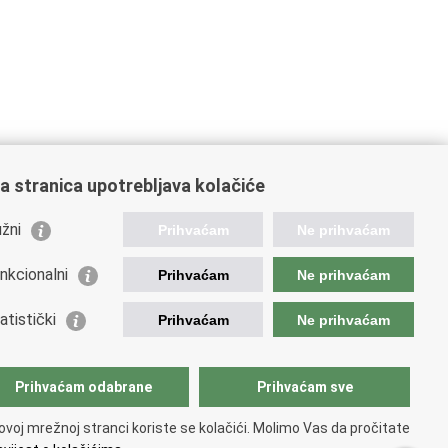
a stranica upotrebljava kolačiće
žni
Prihvaćam
Ne prihvaćam
nkcionalni
Prihvaćam
Ne prihvaćam
orisne poveznice
atistički
Prihvaćam
Ne prihvaćam
podarska diplomacija
atska gospodarska komora
atski izvoznici
Prihvaćam odabrane
Prihvaćam sve
atska udruga poslodavaca
atska obrtnička komora
ovoj mrežnoj stranci koriste se kolačići. Molimo Vas da pročitate
opska komisija