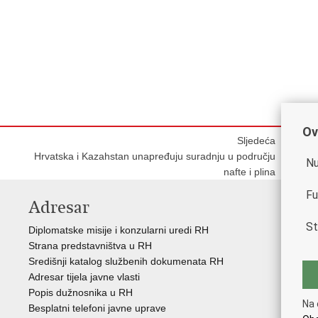
Ov
Sljedeća
Hrvatska i Kazahstan unapređuju suradnju u području
Nu
nafte i plina
Fu
Adresar
K
St
Diplomatske misije i konzularni uredi RH
Gos
Strana predstavništva u RH
Hrv
Središnji katalog službenih dokumenata RH
Hrv
Adresar tijela javne vlasti
Hrv
Popis dužnosnika u RH
Hrv
Na 
Besplatni telefoni javne uprave
Eur