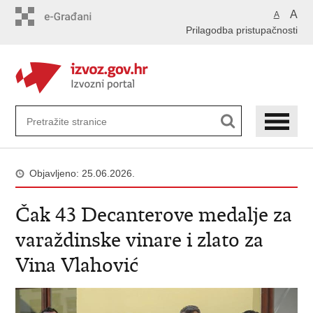
Preskoči
A
A
na
Prilagodba pristupačnosti
glavni
sadržaj
Objavljeno: 25.06.2026.
Čak 43 Decanterove medalje za
varaždinske vinare i zlato za
Vina Vlahović