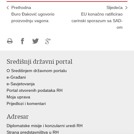
Prethodna
Sljedeća
Đuro Đaković ugovorio
EU konačno ratificirao
proizvodnju vagona
carinski sporazum sa SAD-
om
Ispiši
Podijeli
Podijeli
Podijeli
stranicu
na
na
na
Središnji državni portal
Facebooku
Twitteru
Google
+
O Središnjem državnom portalu
e-Građani
e-Savjetovanja
Portal otvorenih podataka RH
Moja uprava
Prijedlozi i komentari
Adresar
Diplomatske misije i konzularni uredi RH
Strana predstavništva u RH