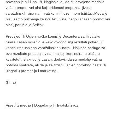
povećan je s 11 na 19. Naglasio je i da su osvojene medalje
važan promotivni alat koji pridonosi prepoznatljivosti
varaždinskih vina na hrvatskom i inozemnom tržištu. „Medalje
nisu samo priznanje za kvalitetu vina, nego i snažan promotivni
alat”, poručio je Stričak.
Predsjednik Ocjenjivačke komisije Decantera za Hrvatsku
Siniša Lasan ocijenio je kako ovogodišnji rezultati potvrđuju
kontinuitet uspjeha varaždinskih vinara. „Najveće zasluge za
ove rezultate pripadaju vinarima koji kontinuirano ulažu u
kvalitetu”, istaknuo je Lasan, dodavši da su medalje važna
potvrda kvalitete, ali da je za tržišni uspjeh potrebno nastaviti
ulagati u promociju i marketing.
(Hina)
Vijesti iz medija
|
Događanja
|
Hrvatski izvoz