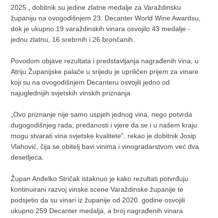
2025., dobitnik su jedine zlatne medalje za Varaždinsku
županiju na ovogodišnjem 23. Decanter World Wine Awardsu,
dok je ukupno 19 varaždinskih vinara osvojilo 43 medalje -
jednu zlatnu, 16 srebrnih i 26 brončanih.
Povodom objave rezultata i predstavljanja nagrađenih vina, u
Atriju Županijske palače u srijedu je upriličen prijem za vinare
koji su na ovogodišnjem Decanteru osvojili jedno od
najuglednijih svjetskih vinskih priznanja.
„Ovo priznanje nije samo uspjeh jednog vina, nego potvrda
dugogodišnjeg rada, predanosti i vjere da se i u našem kraju
mogu stvarati vina svjetske kvalitete”, rekao je dobitnik Josip
Vlahović, čija se obitelj bavi vinima i vinogradarstvom već dva
desetljeća.
Župan Anđelko Stričak istaknuo je kako rezultati potvrđuju
kontinuirani razvoj vinske scene Varaždinske županije te
podsjetio da su vinari iz županije od 2020. godine osvojili
ukupno 259 Decanter medalja, a broj nagrađenih vinara