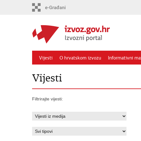
Preskoči
na
glavni
sadržaj
Vijesti
O hrvatskom izvozu
Informativni mat
Vijesti
Filtrirajte vijesti: