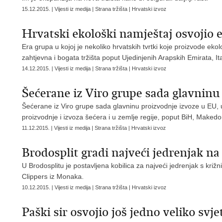
15.12.2015. | Vijesti iz medija | Strana tržišta | Hrvatski izvoz
Hrvatski ekološki namještaj osvojio e
Era grupa u kojoj je nekoliko hrvatskih tvrtki koje proizvode ekol
zahtjevna i bogata tržišta poput Ujedinjenih Arapskih Emirata, It
14.12.2015. | Vijesti iz medija | Strana tržišta | Hrvatski izvoz
Šećerane iz Viro grupe sada glavninu
Šećerane iz Viro grupe sada glavninu proizvodnje izvoze u EU,
proizvodnje i izvoza šećera i u zemlje regije, poput BiH, Makedoni
11.12.2015. | Vijesti iz medija | Strana tržišta | Hrvatski izvoz
Brodosplit gradi najveći jedrenjak na 
U Brodosplitu je postavljena kobilica za najveći jedrenjak s križ
Clippers iz Monaka.
10.12.2015. | Vijesti iz medija | Strana tržišta | Hrvatski izvoz
Paški sir osvojio još jedno veliko svj