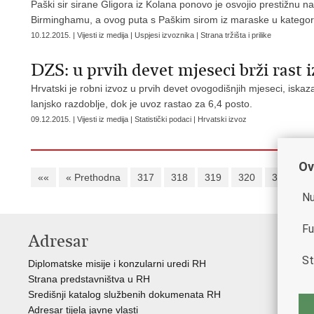
Paški sir sirane Gligora iz Kolana ponovo je osvojio prestižnu n
Birminghamu, a ovog puta s Paškim sirom iz maraske u kategoriji “
10.12.2015. | Vijesti iz medija | Uspjesi izvoznika | Strana tržišta i prilike
DZS: u prvih devet mjeseci brži rast 
Hrvatski je robni izvoz u prvih devet ovogodišnjih mjeseci, isk
lanjsko razdoblje, dok je uvoz rastao za 6,4 posto.
09.12.2015. | Vijesti iz medija | Statistički podaci | Hrvatski izvoz
Ov
««
« Prethodna
317
318
319
320
321
3
Nu
Fu
Adresar
K
St
Diplomatske misije i konzularni uredi RH
Gos
Strana predstavništva u RH
Hrv
Središnji katalog službenih dokumenata RH
Hrv
Adresar tijela javne vlasti
Hrv