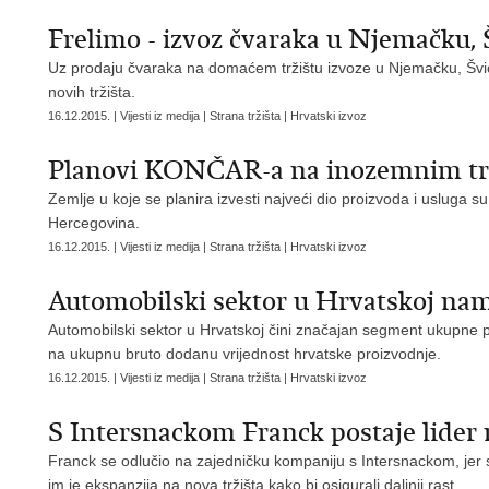
Frelimo - izvoz čvaraka u Njemačku, 
Uz prodaju čvaraka na domaćem tržištu izvoze u Njemačku, Švic
novih tržišta.
16.12.2015. | Vijesti iz medija | Strana tržišta | Hrvatski izvoz
Planovi KONČAR-a na inozemnim tr
Zemlje u koje se planira izvesti najveći dio proizvoda i usluga 
Hercegovina.
16.12.2015. | Vijesti iz medija | Strana tržišta | Hrvatski izvoz
Automobilski sektor u Hrvatskoj nam
Automobilski sektor u Hrvatskoj čini značajan segment ukupne pr
na ukupnu bruto dodanu vrijednost hrvatske proizvodnje.
16.12.2015. | Vijesti iz medija | Strana tržišta | Hrvatski izvoz
S Intersnackom Franck postaje lider n
Franck se odlučio na zajedničku kompaniju s Intersnackom, jer s
im je ekspanzija na nova tržišta kako bi osigurali daljnji rast.