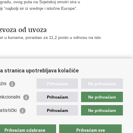
agradu, ovog puta na Svjetskoj smotri sira u
najbolji sir iz srednje i istočne Europe”.
izvoza od uvoza
azan u kunama, porastao za 11,2 posto u odnosu na isto
a stranica upotrebljava kolačiće
22
323
324
325
326
Sljedeća »
»»
žni
Prihvaćam
Ne prihvaćam
nkcionalni
Prihvaćam
Ne prihvaćam
orisne poveznice
atistički
Prihvaćam
Ne prihvaćam
podarska diplomacija
atska gospodarska komora
atski izvoznici
Prihvaćam odabrane
Prihvaćam sve
atska udruga poslodavaca