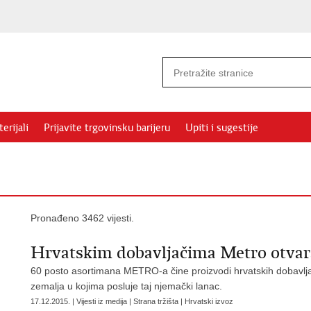
erijali
Prijavite trgovinsku barijeru
Upiti i sugestije
Pronađeno 3462 vijesti.
Hrvatskim dobavljačima Metro otvara
60 posto asortimana METRO-a čine proizvodi hrvatskih dobavlja
zemalja u kojima posluje taj njemački lanac.
17.12.2015. | Vijesti iz medija | Strana tržišta | Hrvatski izvoz