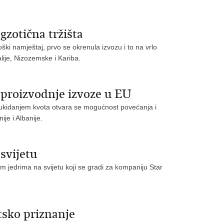
gzotična tržišta
oški namještaj, prvo se okrenula izvozu i to na vrlo
alije, Nizozemske i Kariba.
 proizvodnje izvoze u EU
 ukidanjem kvota otvara se mogućnost povećanja i
je i Albanije.
svijetu
nim jedrima na svijetu koji se gradi za kompaniju Star
etsko priznanje