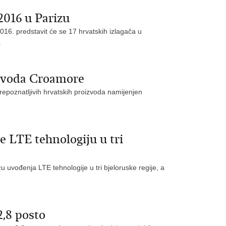
2016 u Parizu
6. predstavit će se 17 hrvatskih izlagača u
.
izvoda Croamore
epoznatljivih hrvatskih proizvoda namijenjen
e LTE tehnologiju u tri
 uvođenja LTE tehnologije u tri bjeloruske regije, a
2,8 posto