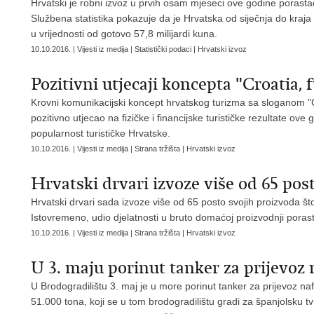
Hrvatski je robni izvoz u prvih osam mjeseci ove godine porasta
Službena statistika pokazuje da je Hrvatska od siječnja do kraj
u vrijednosti od gotovo 57,8 milijardi kuna.
10.10.2016. | Vijesti iz medija | Statistički podaci | Hrvatski izvoz
Pozitivni utjecaji koncepta "Croatia, fu
Krovni komunikacijski koncept hrvatskog turizma sa sloganom "Croa
pozitivno utjecao na fizičke i financijske turističke rezultate ove 
popularnost turističke Hrvatske.
10.10.2016. | Vijesti iz medija | Strana tržišta | Hrvatski izvoz
Hrvatski drvari izvoze više od 65 pos
Hrvatski drvari sada izvoze više od 65 posto svojih proizvoda št
Istovremeno, udio djelatnosti u bruto domaćoj proizvodnji porast
10.10.2016. | Vijesti iz medija | Strana tržišta | Hrvatski izvoz
U 3. maju porinut tanker za prijevoz 
U Brodogradilištu 3. maj je u more porinut tanker za prijevoz naf
51.000 tona, koji se u tom brodogradilištu gradi za španjolsku tv