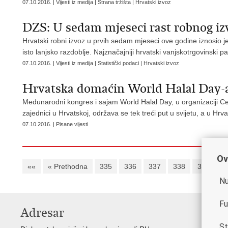
07.10.2016. | Vijesti iz medija | Strana tržišta | Hrvatski izvoz
DZS: U sedam mjeseci rast robnog iz
Hrvatski robni izvoz u prvih sedam mjeseci ove godine iznosio je
isto lanjsko razdoblje. Najznačajniji hrvatski vanjskotrgovinski pa
07.10.2016. | Vijesti iz medija | Statistički podaci | Hrvatski izvoz
Hrvatska domaćin World Halal Day-
Međunarodni kongres i sajam World Halal Day, u organizaciji Centr
zajednici u Hrvatskoj, održava se tek treći put u svijetu, a u Hrv
07.10.2016. | Pisane vijesti
Ov
««
« Prethodna
335
336
337
338
339
3
Nu
Fu
Adresar
K
St