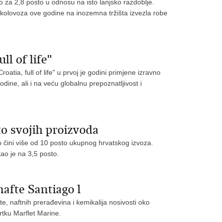
o za 2,8 posto u odnosu na isto lanjsko razdoblje.
a kolovoza ove godine na inozemna tržišta izvezla robe
ll of life"
tia, full of life" u prvoj je godini primjene izravno
godine, ali i na veću globalnu prepoznatljivost i
to svojih proizvoda
o čini više od 10 posto ukupnog hrvatskog izvoza.
ao je na 3,5 posto.
nafte Santiago l
te, naftnih prerađevina i kemikalija nosivosti oko
rtku Marflet Marine.