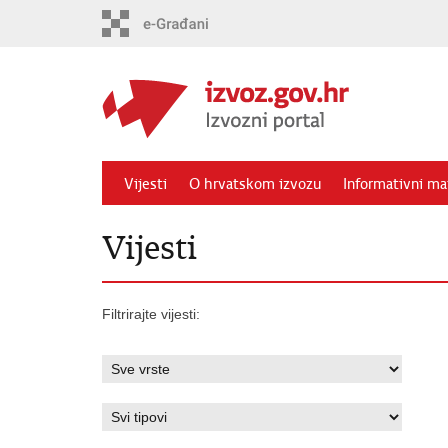
Preskoči
na
glavni
sadržaj
Vijesti
O hrvatskom izvozu
Informativni mat
Vijesti
Filtrirajte vijesti: