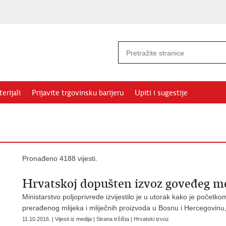
erijali
Prijavite trgovinsku barijeru
Upiti i sugestije
Pronađeno 4188 vijesti.
Hrvatskoj dopušten izvoz goveđeg me
Ministarstvo poljoprivrede izvijestilo je u utorak kako je počet
prerađenog mlijeka i mliječnih proizvoda u Bosnu i Hercegovinu
11.10.2016. | Vijesti iz medija | Strana tržišta | Hrvatski izvoz