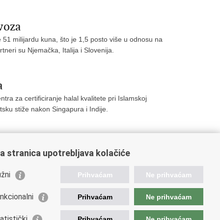
voza
 51 milijardu kuna, što je 1,5 posto više u odnosu na
rtneri su Njemačka, Italija i Slovenija.
a
a za certificiranje halal kvalitete pri Islamskoj
atsku stiže nakon Singapura i Indije.
a stranica upotrebljava kolačiće
40
341
342
343
344
Sljedeća »
»»
žni
Prihvaćam
Ne prihvaćam
nkcionalni
Prihvaćam
Ne prihvaćam
orisne poveznice
atistički
Prihvaćam
Ne prihvaćam