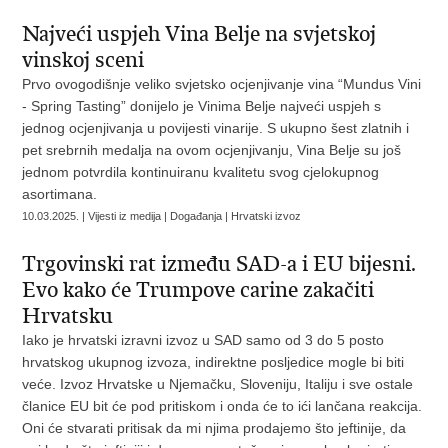
Najveći uspjeh Vina Belje na svjetskoj
vinskoj sceni
Prvo ovogodišnje veliko svjetsko ocjenjivanje vina “Mundus Vini
- Spring Tasting” donijelo je Vinima Belje najveći uspjeh s
jednog ocjenjivanja u povijesti vinarije. S ukupno šest zlatnih i
pet srebrnih medalja na ovom ocjenjivanju, Vina Belje su još
jednom potvrdila kontinuiranu kvalitetu svog cjelokupnog
asortimana.
10.03.2025. | Vijesti iz medija | Događanja | Hrvatski izvoz
Trgovinski rat između SAD-a i EU bijesni.
Evo kako će Trumpove carine zakačiti
Hrvatsku
Iako je hrvatski izravni izvoz u SAD samo od 3 do 5 posto
hrvatskog ukupnog izvoza, indirektne posljedice mogle bi biti
veće. Izvoz Hrvatske u Njemačku, Sloveniju, Italiju i sve ostale
članice EU bit će pod pritiskom i onda će to ići lančana reakcija.
Oni će stvarati pritisak da mi njima prodajemo što jeftinije, da