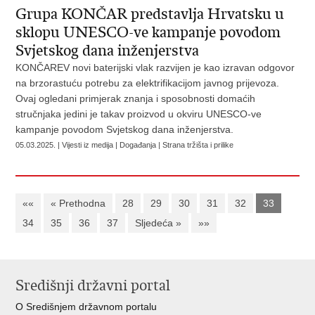
Grupa KONČAR predstavlja Hrvatsku u
sklopu UNESCO-ve kampanje povodom
Svjetskog dana inženjerstva
KONČAREV novi baterijski vlak razvijen je kao izravan odgovor
na brzorastuću potrebu za elektrifikacijom javnog prijevoza.
Ovaj ogledani primjerak znanja i sposobnosti domaćih
stručnjaka jedini je takav proizvod u okviru UNESCO-ve
kampanje povodom Svjetskog dana inženjerstva.
05.03.2025. | Vijesti iz medija | Događanja | Strana tržišta i prilike
««
« Prethodna
28
29
30
31
32
33
34
35
36
37
Sljedeća »
»»
Središnji državni portal
O Središnjem državnom portalu