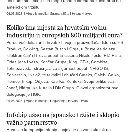
oni budu što jeftiniji i da mogu unatoč carinama konkurirati na
američkom tržištu.
06.03.2025. | Vijesti iz medija | Strana tržišta | Hrvatski izvoz
Koliko ima mjesta za hrvatsku vojnu
industriju u europskih 800 milijardi eura?
Pored već dokazanih hrvatskih vojnih proizvođača, lideri su HS
Produkt, Dok-Ing, Šestan Busch i Orqa, u Bruxelles dolaze i
'elektroničari' i IT-evci poput Ericssona Nikole Tesle, RIZ PE-a,
Odašiljača i veza, Končar Grupe, King ICT-a, Combisa,
Tehnozavoda, stručnjaci za sigurnost poput INFIGO IS,
Solvership, INsig2, te tekstilci i obućari Čateks, Galeb, Galko,
Hemco, Inkop, Odjeća, Kap-Ko, Konfeks. Svoju priliku traži i
Janaf, Hidraulika Kurelja i Div Grupa. Glavni organizator ove
delegacije je HGK.
06.03.2025. | Vijesti iz medija | Događanja | Hrvatski izvoz
Infobip ušao na japansko tržište i sklopio
važno partnerstvo
Hrvatska kompanija Infobip uspjela je ostvariti ulazak na