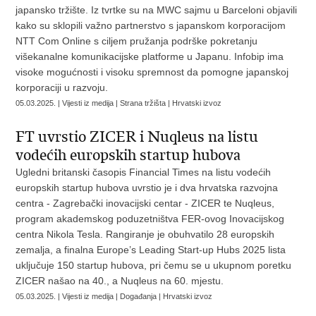
japansko tržište. Iz tvrtke su na MWC sajmu u Barceloni objavili
kako su sklopili važno partnerstvo s japanskom korporacijom
NTT Com Online s ciljem pružanja podrške pokretanju
višekanalne komunikacijske platforme u Japanu. Infobip ima
visoke mogućnosti i visoku spremnost da pomogne japanskoj
korporaciji u razvoju.
05.03.2025. | Vijesti iz medija | Strana tržišta | Hrvatski izvoz
FT uvrstio ZICER i Nuqleus na listu
vodećih europskih startup hubova
Ugledni britanski časopis Financial Times na listu vodećih
europskih startup hubova uvrstio je i dva hrvatska razvojna
centra - Zagrebački inovacijski centar - ZICER te Nuqleus,
program akademskog poduzetništva FER-ovog Inovacijskog
centra Nikola Tesla. Rangiranje je obuhvatilo 28 europskih
zemalja, a finalna Europe’s Leading Start-up Hubs 2025 lista
uključuje 150 startup hubova, pri čemu se u ukupnom poretku
ZICER našao na 40., a Nuqleus na 60. mjestu.
05.03.2025. | Vijesti iz medija | Događanja | Hrvatski izvoz