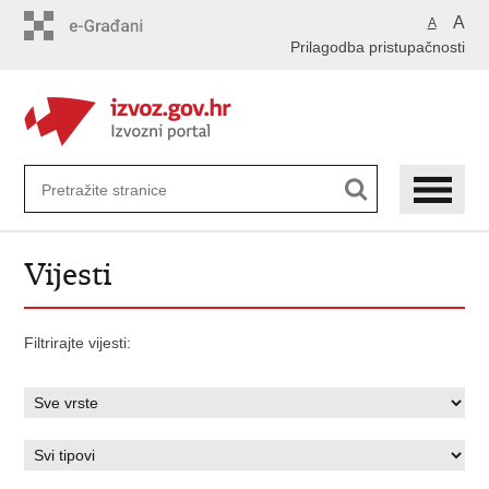
Preskoči
A
A
na
Prilagodba pristupačnosti
glavni
sadržaj
Vijesti
Filtrirajte vijesti: