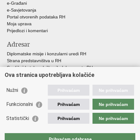
e-Građani
e-Savjetovanja
Portal otvorenih podataka RH
Moja uprava
Prijedlozi i komentari
Adresar
Diplomatske misije i konzularni uredi RH
Strana predstavništva u RH
Središnji katalog službenih dokumenata RH
Ova stranica upotrebljava kolačiće
Adresar tijela javne vlasti
Popis dužnosnika u RH
Besplatni telefoni javne uprave
Nužni
Prihvaćam
Ne prihvaćam
Korisne poveznice
Funkcionalni
Prihvaćam
Ne prihvaćam
Gospodarska diplomacija
Statistički
Hrvatska gospodarska komora
Prihvaćam
Ne prihvaćam
Hrvatski izvoznici
Hrvatska udruga poslodavaca
Hrvatska obrtnička komora
Prihvaćam odabrane