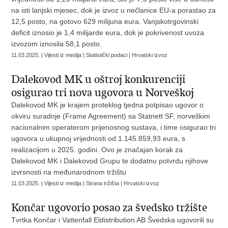
na isti lanjski mjesec, dok je izvoz u nečlanice EU-a porastao za
12,5 posto, na gotovo 629 milijuna eura. Vanjskotrgovinski
deficit iznosio je 1,4 milijarde eura, dok je pokrivenost uvoza
izvozom iznosila 58,1 posto.
11.03.2025. | Vijesti iz medija | Statistički podaci | Hrvatski izvoz
Dalekovod MK u oštroj konkurenciji
osigurao tri nova ugovora u Norveškoj
Dalekovod MK je krajem proteklog tjedna potpisao ugovor o
okviru suradnje (Frame Agreement) sa Statnett SF, norveškim
nacionalnim operaterom prijenosnog sustava, i time osigurao tri
ugovora u ukupnoj vrijednosti od 1.145.859,93 eura, s
realizacijom u 2025. godini. Ovo je značajan korak za
Dalekovod MK i Dalekovod Grupu te dodatnu potvrdu njihove
izvrsnosti na međunarodnom tržištu
11.03.2025. | Vijesti iz medija | Strana tržišta | Hrvatski izvoz
Končar ugovorio posao za švedsko tržište
Tvrtka Končar i Vattenfall Eldistribution AB Švedska ugovorili su