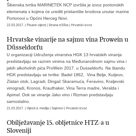
Šibenska tvrtka MARINETEK NCP izvršila je izvoz pontonskih
elemenata s kojima će urediti pristanište brodova unutar marine
Portonovi u Općini Herceg Novi.
22.03.2017. | Pisane vijesti | Strana tržišta | Hrvatski izvoz
Hrvatske vinarije na sajmu vina Prowein u
Düsseldorfu
U organizaciji Udruženja vinarstva HGK 13 hrvatskih vinarija
predstavljaju se raznim vinima na Međunarodnom sajmu vina i
jakih alkoholnih pića ProWein 2017. u Dusseldorfu. Na štandu
HGK predstavljaju se tvrtke: Badel 1862, Vina Belje, Kutjevo,
Zlatan otok, Lagradi, Dingač Skaramuća, Feravino, Kraljevski
vinogradi, Kronos, Krauthaker, Vina Terra madre, Veralda i
Apimel. Dok se vinarije Jako vino i Rizman predstavljaju
samostalno.
21.03.2017. | Vijesti iz medija | Sajmovi | Hrvatski izvoz
Obilježavanje 15. obljetnice HTZ-a u
Sloveniji