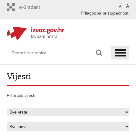
Preskoči
A
A
na
Prilagodba pristupačnosti
glavni
sadržaj
Vijesti
Filtrirajte vijesti: