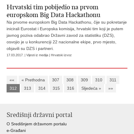
Hrvatski tim pobijedio na prvom
europskom Big Data Hackathonu
Na prvome europskom Big Data Hackathonu, čije su pokretanje
inicirali Eurostat i Europska komisija, hrvatski tim koji je putem
javnog poziva odabrao Državni zavod za statistiku (DZS),
osvojio je u konkurenciji 22 nacionalne ekipe, prvo mjesto,
objavili su DZS i partneri.
17.03.2017. | Vijesti iz medija | Hrvatski izvoz
««
« Prethodna
307
308
309
310
311
312
313
314
315
316
Sljedeća »
»»
Središnji državni portal
O Središnjem državnom portalu
e-Građani