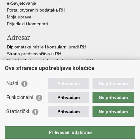
e-Savjetovanja
Portal otvorenih podataka RH
Moja uprava
Prijedlozi i komentari
Adresar
Diplomatske misije i konzularni uredi RH
Strana predstavništva u RH
Središnji katalog službenih dokumenata RH
Ova stranica upotrebljava kolačiće
Adresar tijela javne vlasti
Popis dužnosnika u RH
Besplatni telefoni javne uprave
Nužni
Prihvaćam
Ne prihvaćam
Korisne poveznice
Funkcionalni
Prihvaćam
Ne prihvaćam
Gospodarska diplomacija
Statistički
Hrvatska gospodarska komora
Prihvaćam
Ne prihvaćam
Hrvatski izvoznici
Hrvatska udruga poslodavaca
Hrvatska obrtnička komora
Prihvaćam odabrane
Europska komisija