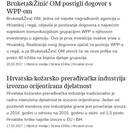
Bruketa&Žinić OM postigli dogovor s
WPP-om
Bruketa&Žinić OM, jedna od najviše nagrađivanih agencija u
Hrvatskoj i regiji, objavila je postizanje dogovora s najvećom
svjetskom komunikacijskom grupacijom WPP o njihovom
investiranju u agenciju. Ovo je prva investicija ovakve vrste u
Hrvatskoj. Realizacija ovog dogovora ojačat će poziciju WPP-a
u regiji, a za Bruketa&Žinić OM otvorit će se nove prilike na
preko 40 tržišta na kojima djeluje grupacija.
20.03.2017. | Vijesti iz medija | Strana tržišta | Hrvatski izvoz
Hrvatska kožarsko-prerađivačka industrija
izvozno orijentirana djelatnost
Hrvatska kožarsko-prerađivačka industrija tradicionalno je
radno intenzivna djelatnost te izvozno orijentirana. Jedan od
pozitivnih trendova ove industrijske grane jest povećanje izvoza
u 2016. godini u odnosu na 2015. godinu u visini od 1,5 posto.
Hrvatske tvrtke najviše izvoze u EU i BiH.
17.03.2017. | Vijesti iz medija | Strana tržišta | Hrvatski izvoz