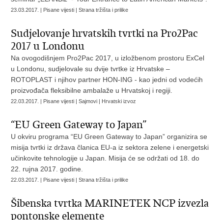
23.03.2017. | Pisane vijesti | Strana tržišta i prilike
Sudjelovanje hrvatskih tvrtki na Pro2Pac
2017 u Londonu
Na ovogodišnjem Pro2Pac 2017, u izložbenom prostoru ExCel
u Londonu, sudjelovale su dvije tvrtke iz Hrvatske –
ROTOPLAST i njihov partner HON-ING - kao jedni od vodećih
proizvođača fleksibilne ambalaže u Hrvatskoj i regiji.
22.03.2017. | Pisane vijesti | Sajmovi | Hrvatski izvoz
“EU Green Gateway to Japan”
U okviru programa “EU Green Gateway to Japan” organizira se
misija tvrtki iz država članica EU-a iz sektora zelene i energetski
učinkovite tehnologije u Japan. Misija će se održati od 18. do
22. rujna 2017. godine.
22.03.2017. | Pisane vijesti | Strana tržišta i prilike
Šibenska tvrtka MARINETEK NCP izvezla
pontonske elemente