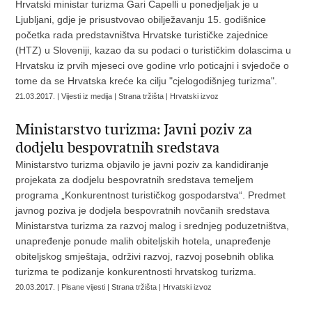
Hrvatski ministar turizma Gari Capelli u ponedjeljak je u
Ljubljani, gdje je prisustvovao obilježavanju 15. godišnice
početka rada predstavništva Hrvatske turističke zajednice
(HTZ) u Sloveniji, kazao da su podaci o turističkim dolascima u
Hrvatsku iz prvih mjeseci ove godine vrlo poticajni i svjedoče o
tome da se Hrvatska kreće ka cilju "cjelogodišnjeg turizma".
21.03.2017. | Vijesti iz medija | Strana tržišta | Hrvatski izvoz
Ministarstvo turizma: Javni poziv za
dodjelu bespovratnih sredstava
Ministarstvo turizma objavilo je javni poziv za kandidiranje
projekata za dodjelu bespovratnih sredstava temeljem
programa „Konkurentnost turističkog gospodarstva“. Predmet
javnog poziva je dodjela bespovratnih novčanih sredstava
Ministarstva turizma za razvoj malog i srednjeg poduzetništva,
unapređenje ponude malih obiteljskih hotela, unapređenje
obiteljskog smještaja, održivi razvoj, razvoj posebnih oblika
turizma te podizanje konkurentnosti hrvatskog turizma.
20.03.2017. | Pisane vijesti | Strana tržišta | Hrvatski izvoz