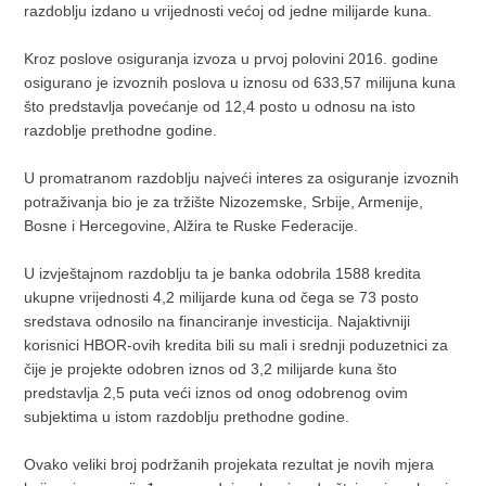
razdoblju izdano u vrijednosti većoj od jedne milijarde kuna.
Kroz poslove osiguranja izvoza u prvoj polovini 2016. godine
osigurano je izvoznih poslova u iznosu od 633,57 milijuna kuna
što predstavlja povećanje od 12,4 posto u odnosu na isto
razdoblje prethodne godine.
U promatranom razdoblju najveći interes za osiguranje izvoznih
potraživanja bio je za tržište Nizozemske, Srbije, Armenije,
Bosne i Hercegovine, Alžira te Ruske Federacije.
U izvještajnom razdoblju ta je banka odobrila 1588 kredita
ukupne vrijednosti 4,2 milijarde kuna od čega se 73 posto
sredstava odnosilo na financiranje investicija. Najaktivniji
korisnici HBOR-ovih kredita bili su mali i srednji poduzetnici za
čije je projekte odobren iznos od 3,2 milijarde kuna što
predstavlja 2,5 puta veći iznos od onog odobrenog ovim
subjektima u istom razdoblju prethodne godine.
Ovako veliki broj podržanih projekata rezultat je novih mjera