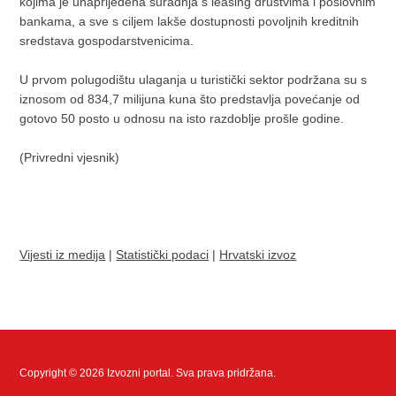
kojima je unaprijeđena suradnja s leasing društvima i poslovnim
bankama, a sve s ciljem lakše dostupnosti povoljnih kreditnih
sredstava gospodarstvenicima.
U prvom polugodištu ulaganja u turistički sektor podržana su s
iznosom od 834,7 milijuna kuna što predstavlja povećanje od
gotovo 50 posto u odnosu na isto razdoblje prošle godine.
(Privredni vjesnik)
Vijesti iz medija
|
Statistički podaci
|
Hrvatski izvoz
Copyright © 2026 Izvozni portal. Sva prava pridržana.