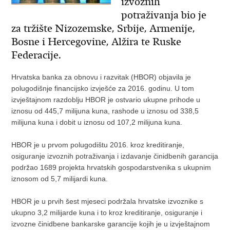
izvoznih
potraživanja bio je
za tržište Nizozemske, Srbije, Armenije,
Bosne i Hercegovine, Alžira te Ruske
Federacije.
Hrvatska banka za obnovu i razvitak (HBOR) objavila je
polugodišnje financijsko izvješće za 2016. godinu. U tom
izvještajnom razdoblju HBOR je ostvario ukupne prihode u
iznosu od 445,7 milijuna kuna, rashode u iznosu od 338,5
milijuna kuna i dobit u iznosu od 107,2 milijuna kuna.
HBOR je u prvom polugodištu 2016. kroz kreditiranje,
osiguranje izvoznih potraživanja i izdavanje činidbenih garancija
podržao 1689 projekta hrvatskih gospodarstvenika s ukupnim
iznosom od 5,7 milijardi kuna.
HBOR je u prvih šest mjeseci podržala hrvatske izvoznike s
ukupno 3,2 milijarde kuna i to kroz kreditiranje, osiguranje i
izvozne činidbene bankarske garancije kojih je u izvještajnom