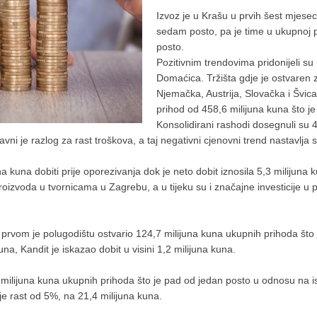
Izvoz je u Krašu u prvih šest mjesec
sedam posto, pa je time u ukupnoj 
posto.
Pozitivnim trendovima pridonijeli su 
Domaćica. Tržišta gdje je ostvaren z
Njemačka, Austrija, Slovačka i Švicar
prihod od 458,6 milijuna kuna što j
Konsolidirani rashodi dosegnuli su 4
avni je razlog za rast troškova, a taj negativni cjenovni trend nastavlja s
na kuna dobiti prije oporezivanja dok je neto dobit iznosila 5,3 milijuna k
oizvoda u tvornicama u Zagrebu, a u tijeku su i značajne investicije u 
 prvom je polugodištu ostvario 124,7 milijuna kuna ukupnih prihoda što 
una, Kandit je iskazao dobit u visini 1,2 milijuna kuna.
40 milijuna kuna ukupnih prihoda što je pad od jedan posto u odnosu na 
 je rast od 5%, na 21,4 milijuna kuna.