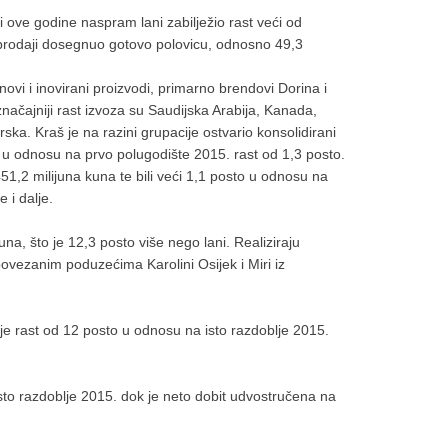
i ove godine naspram lani zabilježio rast veći od
prodaji dosegnuo gotovo polovicu, odnosno 49,3
novi i inovirani proizvodi, primarno brendovi Dorina i
načajniji rast izvoza su Saudijska Arabija, Kanada,
ska. Kraš je na razini grupacije ostvario konsolidirani
e u odnosu na prvo polugodište 2015. rast od 1,3 posto.
51,2 milijuna kuna te bili veći 1,1 posto u odnosu na
e i dalje.
una, što je 12,3 posto više nego lani. Realiziraju
povezanim poduzećima Karolini Osijek i Miri iz
je rast od 12 posto u odnosu na isto razdoblje 2015.
isto razdoblje 2015. dok je neto dobit udvostručena na