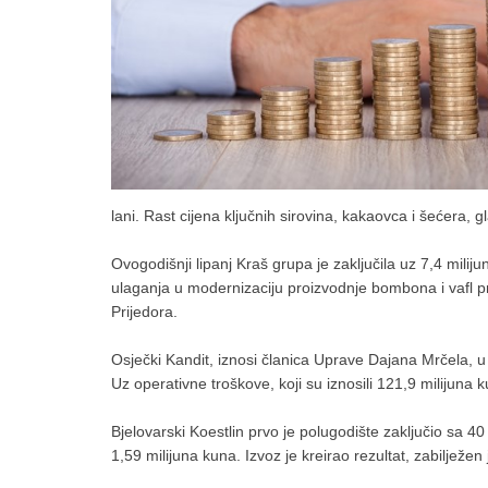
lani. Rast cijena ključnih sirovina, kakaovca i šećera, gl
Ovogodišnji lipanj Kraš grupa je zaključila uz 7,4 miliju
ulaganja u modernizaciju proizvodnje bombona i vafl pr
Prijedora.
Osječki Kandit, iznosi članica Uprave Dajana Mrčela, u
Uz operativne troškove, koji su iznosili 121,9 milijuna k
Bjelovarski Koestlin prvo je polugodište zaključio sa 
1,59 milijuna kuna. Izvoz je kreirao rezultat, zabilježen