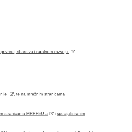
privredi, ribarstvu i ruralnom razvoju.
unije
, te na mrežnim stranicama
im stranicama MRRFEU-a
i
specijaliziranim