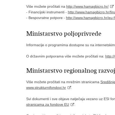
Više možete pročitati na
http://www.hamagbicro.hr/
- Financijski instrumenti -
http://www.hamagbicro.hr/fina
- Bespovratne potpore -
http://www.hamagbicro.hr/eu-f
Ministarstvo poljoprivrede
Informacije o programima dostupne su na internetski
O državnim potporama više možete pročitati na:
http:
Ministarstvo regionalnog razvoj
Više možete pročitati na mrežnim stranicama
Središnj
www.strukturnifondovi.hr
.
Svi dokumenti i sve objave natječaja vezano uz ESI fond
stranicama za fondove EU
.