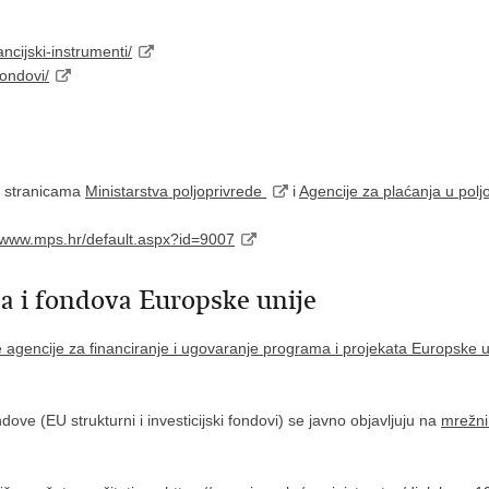
ncijski-instrumenti/
ondovi/
m stranicama
Ministarstva poljoprivrede
i
Agencije za plaćanja u poljo
//www.mps.hr/default.aspx?id=9007
a i fondova Europske unije
e agencije za financiranje i ugovaranje programa i projekata Europske 
ove (EU strukturni i investicijski fondovi) se javno objavljuju na
mrežn