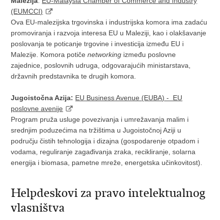
Malezija
:
EU-Malaysia Chamber of Commerce and Industry
(EUMCCI)
Ova EU-malezijska trgovinska i industrijska komora ima zadaću
promoviranja i razvoja interesa EU u Maleziji, kao i olakšavanje
poslovanja te poticanje trgovine i investicija između EU i
Malezije. Komora potiče
networking
između poslovne
zajednice, poslovnih udruga, odgovarajućih ministarstava,
državnih predstavnika te drugih komora.
Jugoistočna Azija:
EU Business Avenue (EUBA) - EU
poslovne avenije
Program pruža usluge povezivanja i umrežavanja malim i
srednjim poduzećima na tržištima u Jugoistočnoj Aziji u
području čistih tehnologija i dizajna (gospodarenje otpadom i
vodama, reguliranje zagađivanja zraka, recikliranje, solarna
energija i biomasa, pametne mreže, energetska učinkovitost).
Helpdeskovi za pravo intelektualnog
vlasništva