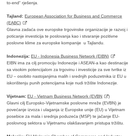
to-end“ rješenja.
Tajland:
European Association for Business and Commerce
(EABC)
Glavna zadaća ove europske trgovinske organizacije je razvoj i
poticanje investicija te poslovanja kao i stvaranje pozitivne
poslovne klime za europske kompanije u Tajlandu.
Indonezija:
EU - Indonesia Business Network (EIBN)
EIBN ima za cilj promociju Indonezije i ASEAN-a kao destinacije
sa visokim potencijalom za trgovinu i investicije za sve tvrtke iz
EU – osobito nastojanjima malih i srednjih poduzetnika iz EU u
iskorištenju punih potencijama koje nudi tržište Indonezije.
Vijetnam:
EU - Vietnam Business Network (EVBN
)
Glavni cilj Europsko-Vijetnamske poslovne mreže (EVBN) je
povećanje izvoza i ulaganja iz Europske unije (EU) u Vijetnam
posebice za mala i srednja poduzeća (MSP) te jačanje EU-
poslovnog sektora u Vijetnamu olakšavanjem pristupa tržištu.