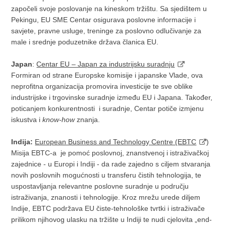
započeli svoje poslovanje na kineskom tržištu. Sa sjedištem u
Pekingu, EU SME Centar osigurava poslovne informacije i
savjete, pravne usluge, treninge za poslovno odlučivanje za
male i srednje poduzetnike država članica EU.
Japan
:
Centar EU – Japan za industrijsku suradnju
Formiran od strane Europske komisije i japanske Vlade, ova
neprofitna organizacija promovira investicije te sve oblike
industrijske i trgovinske suradnje između EU i Japana. Također,
poticanjem konkurentnosti i suradnje, Centar potiče izmjenu
iskustva i
know-how
znanja.
Indija:
European Business and Technology Centre (EBTC
)
Misija EBTC-a je pomoć poslovnoj, znanstvenoj i istraživačkoj
zajednice - u Europi i Indiji - da rade zajedno s ciljem stvaranja
novih poslovnih mogućnosti u transferu čistih tehnologija, te
uspostavljanja relevantne poslovne suradnje u području
istraživanja, znanosti i tehnologije. Kroz mrežu urede diljem
Indije, EBTC podržava EU čiste-tehnološke tvrtki i istraživače
prilikom njihovog ulasku na tržište u Indiji te nudi cjelovita „end-