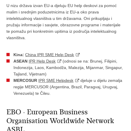
U nizu država izvan EU-a djeluju EU help deskovi za pomoć
malim i srednjim poduzetnicima iz EU-a oko prava
intelektualnog vlasništva u tim državama. Oni prikupljaju i
pružaju informacije i savjete, obrazovne programe i materijale
te pomažu pri konkretnim upitima iz područja intelektualnog
vlasništva.
Kina:
China IPR SME Help Desk
ASEAN
IPR Help Desk
(odnosi se na: Brunej, Filipini,
Indonezija, Laos, Kambodža, Malezija, Mijanmar, Singapur,
Tajland, Vijetnam)
MERCOSUR
IPR SME Helpdesk
djeluje u dijelu zemalja
regije MERCUSOR (Argentina, Brazil, Paragvaj, Urugvaj,
Venezuela) te Čileu.
EBO - European Business
Organisation Worldwide Network
ASBL