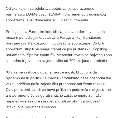
Odluke kojom se odobrava potpisivanje sporazuma o
partnerstvu EU-Mercosur (EMPA) i privremenog trgovinskog
sporazuma (ITA) donesene su u pisanoj proceduri.
Predsjednica Europske komisije Ursula von der Leyen sada
može u ponedjeljak otputovati u Paragvaj, koji trenutačno
predsjedava Mercosurom, i potpisati te sporazume. Da bi ti
sporazumi stupili na snagu trebat će još pristanak Europskog
parlamenta. Sporazumom EU-Mercosur stvara se najveća zona
slobodne trgovine na svijetu s više od 700 milijuna potrošača.
“U vrijeme rastuće globalne neizvjesnosti, ključno je da
ojačamo našu političku suradnju, produbimo naše gospodarske
veze i održimo našu zajedničku predanost održivom razvoju.
Ovi sporazumi stvorit će nove prilike za poduzeća s obje strane,
a istovremeno će osigurati snažne zaštitne mjere za naše
najosjetljivije sektore i pravedan, održiv okvir za trgovinu“,
istaknuo je ministar Damianos.