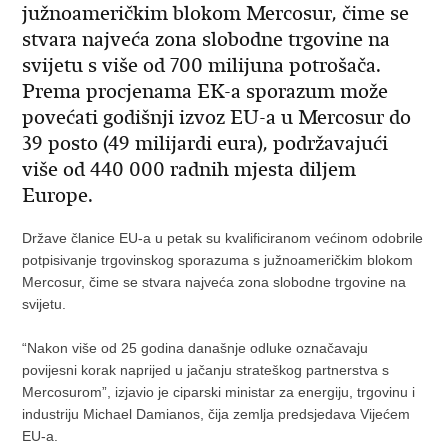
južnoameričkim blokom Mercosur, čime se
stvara najveća zona slobodne trgovine na
svijetu s više od 700 milijuna potrošača.
Prema procjenama EK-a sporazum može
povećati godišnji izvoz EU-a u Mercosur do
39 posto (49 milijardi eura), podržavajući
više od 440 000 radnih mjesta diljem
Europe.
Države članice EU-a u petak su kvalificiranom većinom odobrile
potpisivanje trgovinskog sporazuma s južnoameričkim blokom
Mercosur, čime se stvara najveća zona slobodne trgovine na
svijetu.
“Nakon više od 25 godina današnje odluke označavaju
povijesni korak naprijed u jačanju strateškog partnerstva s
Mercosurom”, izjavio je ciparski ministar za energiju, trgovinu i
industriju Michael Damianos, čija zemlja predsjedava Vijećem
EU-a.