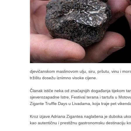
djevičanskom maslinovom ulju, siru, pršutu, vinu i morski
tržištu dosežu iznimno visoke cijene.
Članak ističe neka od značajnijih događanja tijekom tar
sjeverozapadne Istre, Festival terana i tartufa u Motov
Zigante Truffle Days u Livadama, koja traje pet vikenda
Kroz izjave Adriana Zigantea naglašena je duboka ukorij
kao autentičnu i prestižnu gastronomsku destinaciju koj