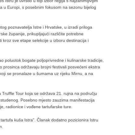
Istru je uvrstio u top izbor regija s najzanimljivijim
a u Europi, s posebnim fokusom na sezonu bijelog
og poznavatelja Istre i Hrvatske, u izradi priloga
rske županije, prikupljajući različite potrebne
ti kroz sve etape selekcije u izboru destinacija i
 poluotok bogate poljoprivredne i kulinarske tradicije,
 prosinca održavaju brojni festivali posvećeni ekstra
 , koji se pronalaze u šumama uz rijeku Mirnu, a na
a Truffle Tour koja se održava 21. rujna na području
i 9. studenog. Posebno mjesto zauzima manifestacija
e, radionice i vođene tartufarske ture.
tartufa kuša Istra”. Članak dodatno pozicionira Istru
m.