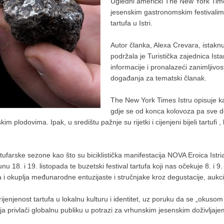
Ugledni američki The New York Times 
jesenskim gastronomskim festivalim
tartufa u Istri.
Autor članka, Alexa Crevara, istaknut
podržala je Turistička zajednica Ista
informacije i pronalazeći zanimljivos
događanja za tematski članak.
The New York Times Istru opisuje kao
gdje se od konca kolovoza pa sve do
m plodovima. Ipak, u središtu pažnje su rijetki i cijenjeni bijeli tartufi
tufarske sezone kao što su biciklistička manifestacija NOVA Eroica Istri
unu 18. i 19. listopada te buzetski festival tartufa koji nas očekuje 8. 
 i okuplja međunarodne entuzijaste i stručnjake kroz degustacije, aukcij
enjenost tartufa u lokalnu kulturu i identitet, uz poruku da se „okusom 
a privlači globalnu publiku u potrazi za vrhunskim jesenskim doživljaje