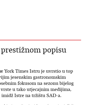
na prestižnom popisu
 York Times Istru je uvrstio u top
jivijim jesenskim gastronomskim
posebnim fokusom na sezonu bijelog
e vrste u tako utjecajnim medijima,
imidž Istre na tržištu SAD-a.