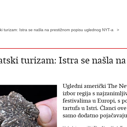
ski turizam: Istra se našla na prestižnom popisu uglednog NYT-a >
atski turizam: Istra se našla 
Ugledni američki The New
izbor regija s najzaniml
festivalima u Europi, s 
tartufa u Istri. Članci ov
samo dodatno pojačavaju 