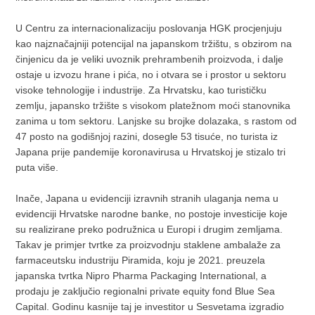
U Centru za internacionalizaciju poslovanja HGK procjenjuju
kao najznačajniji potencijal na japanskom tržištu, s obzirom na
činjenicu da je veliki uvoznik prehrambenih proizvoda, i dalje
ostaje u izvozu hrane i pića, no i otvara se i prostor u sektoru
visoke tehnologije i industrije. Za Hrvatsku, kao turističku
zemlju, japansko tržište s visokom platežnom moći stanovnika
zanima u tom sektoru. Lanjske su brojke dolazaka, s rastom od
47 posto na godišnjoj razini, dosegle 53 tisuće, no turista iz
Japana prije pandemije koronavirusa u Hrvatskoj je stizalo tri
puta više.
Inače, Japana u evidenciji izravnih stranih ulaganja nema u
evidenciji Hrvatske narodne banke, no postoje investicije koje
su realizirane preko podružnica u Europi i drugim zemljama.
Takav je primjer tvrtke za proizvodnju staklene ambalaže za
farmaceutsku industriju Piramida, koju je 2021. preuzela
japanska tvrtka Nipro Pharma Packaging International, a
prodaju je zaključio regionalni private equity fond Blue Sea
Capital. Godinu kasnije taj je investitor u Sesvetama izgradio