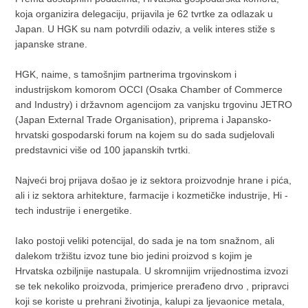
koja organizira delegaciju, prijavila je 62 tvrtke za odlazak u
Japan. U HGK su nam potvrdili odaziv, a velik interes stiže s
japanske strane.
HGK, naime, s tamošnjim partnerima trgovinskom i
industrijskom komorom OCCI (Osaka Chamber of Commerce
and Industry) i državnom agencijom za vanjsku trgovinu JETRO
(Japan External Trade Organisation), priprema i Japansko-
hrvatski gospodarski forum na kojem su do sada sudjelovali
predstavnici više od 100 japanskih tvrtki.
Najveći broj prijava došao je iz sektora proizvodnje hrane i pića,
ali i iz sektora arhitekture, farmacije i kozmetičke industrije, Hi -
tech industrije i energetike.
Iako postoji veliki potencijal, do sada je na tom snažnom, ali
dalekom tržištu izvoz tune bio jedini proizvod s kojim je
Hrvatska ozbiljnije nastupala. U skromnijim vrijednostima izvozi
se tek nekoliko proizvoda, primjerice prerađeno drvo , pripravci
koji se koriste u prehrani životinja, kalupi za ljevaonice metala,