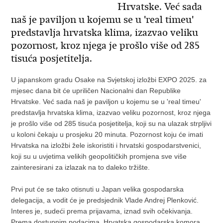
Hrvatske. Već sada
naš je paviljon u kojemu se u 'real timeu'
predstavlja hrvatska klima, izazvao veliku
pozornost, kroz njega je prošlo više od 285
tisuća posjetitelja.
U japanskom gradu Osake na Svjetskoj izložbi EXPO 2025. za
mjesec dana bit će upriličen Nacionalni dan Republike
Hrvatske. Već sada naš je paviljon u kojemu se u 'real timeu'
predstavlja hrvatska klima, izazvao veliku pozornost, kroz njega
je prošlo više od 285 tisuća posjetitelja, koji su na ulazak strpljivi
u koloni čekaju u prosjeku 20 minuta. Pozornost koju će imati
Hrvatska na izložbi žele iskoristiti i hrvatski gospodarstvenici,
koji su u uvjetima velikih geopolitičkih promjena sve više
zainteresirani za izlazak na to daleko tržište.
Prvi put će se tako otisnuti u Japan velika gospodarska
delegacija, a vodit će je predsjednik Vlade Andrej Plenković.
Interes je, sudeći prema prijavama, iznad svih očekivanja.
Prema dostupnim podacima, Hrvatska gospodarska komora,