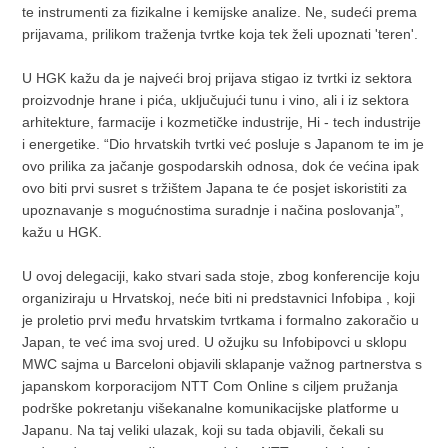
te instrumenti za fizikalne i kemijske analize. Ne, sudeći prema
prijavama, prilikom traženja tvrtke koja tek želi upoznati 'teren'.
U HGK kažu da je najveći broj prijava stigao iz tvrtki iz sektora
proizvodnje hrane i pića, uključujući tunu i vino, ali i iz sektora
arhitekture, farmacije i kozmetičke industrije, Hi - tech industrije
i energetike. “Dio hrvatskih tvrtki već posluje s Japanom te im je
ovo prilika za jačanje gospodarskih odnosa, dok će većina ipak
ovo biti prvi susret s tržištem Japana te će posjet iskoristiti za
upoznavanje s mogućnostima suradnje i načina poslovanja”,
kažu u HGK.
U ovoj delegaciji, kako stvari sada stoje, zbog konferencije koju
organiziraju u Hrvatskoj, neće biti ni predstavnici Infobipa , koji
je proletio prvi među hrvatskim tvrtkama i formalno zakoračio u
Japan, te već ima svoj ured. U ožujku su Infobipovci u sklopu
MWC sajma u Barceloni objavili sklapanje važnog partnerstva s
japanskom korporacijom NTT Com Online s ciljem pružanja
podrške pokretanju višekanalne komunikacijske platforme u
Japanu. Na taj veliki ulazak, koji su tada objavili, čekali su