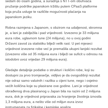
sedam do osam godina, a suradnja s NTT-om obuhvaća
pružanje podrške japanskom tržištu putem CPaaS platforme
koja pruža usluge te različite mogućnosti plaćanja na
japanskom jeziku.
Robna razmjena s Japanom, s obzirom na udaljenost, skromna
je, a lani je zabilježila i pad vrijednosti. Izvezeno je 33 milijuna
eura robe, uglavnom tune (24 milijuna), no u ovoj godini
Državni zavod za statistiku bilježi velik rast. U pet mjeseci
vrijednost izvezene robe već je premašila ukupni lanjski rezultat
(izvezeno više od 35 milijuna eura i bilježi se suficit u odnosu na
istodobni uvoz vrijedan 29 milijuna eura).
Gledajte detaljnije podatke o strukturi i količini robe, koji su
dostupni za prvo tromjesečje, vidljivo je da ovogodišnji rezultat
nije odraz samo valutnih i razlika u cijeni tune, nego i osjetno
većih količina koje su plasirane ove godine. Lani je vrijednost
obrađenog drva plasiranog u Japan bila na razini od 2 milijuna
eura, dok je vrijednost pripravaka za hranjenje životinja iznosila
1,3 milijuna eura, a nešto više od milijun eura izvoz
instrumenata za fizikalne i kemijske analize.