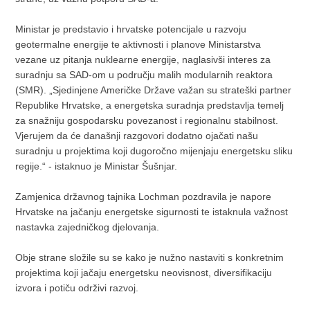
Ministar je predstavio i hrvatske potencijale u razvoju
geotermalne energije te aktivnosti i planove Ministarstva
vezane uz pitanja nuklearne energije, naglasivši interes za
suradnju sa SAD-om u području malih modularnih reaktora
(SMR). „Sjedinjene Američke Države važan su strateški partner
Republike Hrvatske, a energetska suradnja predstavlja temelj
za snažniju gospodarsku povezanost i regionalnu stabilnost.
Vjerujem da će današnji razgovori dodatno ojačati našu
suradnju u projektima koji dugoročno mijenjaju energetsku sliku
regije.“ - istaknuo je Ministar Šušnjar.
Zamjenica državnog tajnika Lochman pozdravila je napore
Hrvatske na jačanju energetske sigurnosti te istaknula važnost
nastavka zajedničkog djelovanja.
Obje strane složile su se kako je nužno nastaviti s konkretnim
projektima koji jačaju energetsku neovisnost, diversifikaciju
izvora i potiču održivi razvoj.