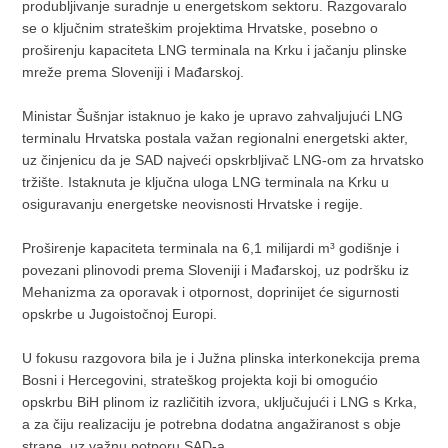
produbljivanje suradnje u energetskom sektoru. Razgovaralo
se o ključnim strateškim projektima Hrvatske, posebno o
proširenju kapaciteta LNG terminala na Krku i jačanju plinske
mreže prema Sloveniji i Mađarskoj.
Ministar Šušnjar istaknuo je kako je upravo zahvaljujući LNG
terminalu Hrvatska postala važan regionalni energetski akter,
uz činjenicu da je SAD najveći opskrbljivač LNG-om za hrvatsko
tržište. Istaknuta je ključna uloga LNG terminala na Krku u
osiguravanju energetske neovisnosti Hrvatske i regije.
Proširenje kapaciteta terminala na 6,1 milijardi m³ godišnje i
povezani plinovodi prema Sloveniji i Mađarskoj, uz podršku iz
Mehanizma za oporavak i otpornost, doprinijet će sigurnosti
opskrbe u Jugoistočnoj Europi.
U fokusu razgovora bila je i Južna plinska interkonekcija prema
Bosni i Hercegovini, strateškog projekta koji bi omogućio
opskrbu BiH plinom iz različitih izvora, uključujući i LNG s Krka,
a za čiju realizaciju je potrebna dodatna angažiranost s obje
strane, uz važnu potporu SAD-a.