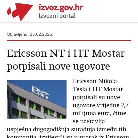
Objavljeno: 25.02.2025.
Ericsson NT i HT Mostar
potpisali nove ugovore
Ericsson Nikola
Tesla i HT Mostar
potpisali su nove
ugovore vrijedne 2,7
milijuna eura, čime
se nastavlja
uspješna dugogodišnja suradnja između tih
kompanija, izvijestili su u utorak iz Ericsson