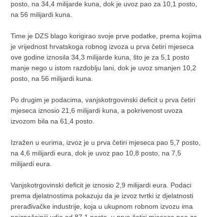
posto, na 34,4 milijarde kuna, dok je uvoz pao za 10,1 posto,
na 56 milijardi kuna.
Time je DZS blago korigirao svoje prve podatke, prema kojima
je vrijednost hrvatskoga robnog izvoza u prva četiri mjeseca
ove godine iznosila 34,3 milijarde kuna, što je za 5,1 posto
manje nego u istom razdoblju lani, dok je uvoz smanjen 10,2
posto, na 56 milijardi kuna.
Po drugim je podacima, vanjskotrgovinski deficit u prva četiri
mjeseca iznosio 21,6 milijardi kuna, a pokrivenost uvoza
izvozom bila na 61,4 posto.
Izražen u eurima, izvoz je u prva četiri mjeseca pao 5,7 posto,
na 4,6 milijardi eura, dok je uvoz pao 10,8 posto, na 7,5
milijardi eura.
Vanjskotrgovinski deficit je iznosio 2,9 milijardi eura. Podaci
prema djelatnostima pokazuju da je izvoz tvrtki iz djelatnosti
prerađivačke industrije, koja u ukupnom robnom izvozu ima