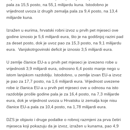
pala za 15,5 posto, na 55,1 milijardu kuna. Istodobno je
vrijednost uvoza iz drugih zemalja pala za 9,4 posto, na 13,4
milijarde kuna.
Izražen u eurima, hrvatski robni izvoz u prvih pet mjeseci ove
godine iznosio je 5,6 milijardi eura, što je na godišnjoj razini pad
za deset posto, dok je uvoz pao za 15,3 posto, na 9,1 milijardu
eura. Vanjskotrgovinski deficit je iznosio 3,5 milijardi eura.
U zemlje članice EU-a u prvih pet mjeseci je izvezeno robe u
vrijednosti 3,9 milijardi eura, odnosno 6,4 posto manje nego u
istom lanjskom razdoblju. Istodobno, u zemlje izvan EU-a izvoz
je pao za 17,7 posto, na 1,6 milijardi eura. Vrijednost uvezene
robe iz članica EU-a u prvih pet mjeseci ove u odnosu na isto
razdoblje prošle godine pala je za 16,4 posto, na 7,3 milijarde
eura, dok je vrijednost uvoza u Hrvatsku iz zemalja koje nisu
članice EU-a pala za 10,4 posto, na 1,78 milijardi eura.
DZS je objavio i druge podatke o robnoj razmjeni za prva četiri
mjeseca koji pokazuju da je izvoz, izražen u kunama, pao 4,9