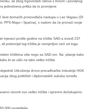
 Ameriku, ali zbog trgovinskih ratova s Kinom i povoljnog
ra jedinstvena prilika da to promijene.
GK šest domaćih proizvođača nastupa u Las Vegasu (DI
t, PPS-Majur i Spačva), s nadom da će pronaći svoje
t mjeseci prošle godine na tržište SAD-a izvezli 237
ali potencijal tog tržišta je nemjerljivo veći od toga.
vjetskim tržištima više nego sa SAD-om. Na pitanje kako
ako bi se ušlo na tako veliko tržište.
i predsjednik Udruženja drvno-prerađivačke industrije HGK
tuacija zbog političkih i diplomatskih sukoba između
avamo otvoriti ovo veliko tržište i spremni dočekujemo
50.000 posjetitelja.