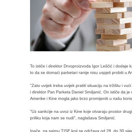
To ističe i direktor Drvoproizvoda Igor Leščić i dodaj
to da se domaći parketari ranije nisu uspjeli probiti u 
"Zato uvijek treba uvijek pratiti situaciju na tržištu i
i direktor Pan Parketa Daniel Smiljanić. On ističe da je
Amerike i Kine mogla jako brzo promijeniti u našu koris
"Uz sankcije na uvoz iz Kine koje otvaraju prostor drug
priliku koja nam se nudi", naglašava Smiljanić.
Inače, na sajmu TISE koji se održava od 28. do 30 siječn