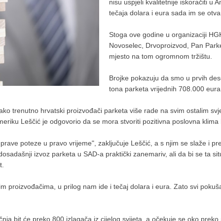
nisu uspjeli kvalitetnije iskoračiti u
tečaja dolara i eura sada im se otva
Stoga ove godine u organizaciji H
Novoselec, Drvoproizvod, Pan Parke
mjesto na tom ogromnom tržištu.
Brojke pokazuju da smo u prvih dese
tona parketa vrijednih 708.000 eura, 
e kako trenutno hrvatski proizvođači parketa više rade na svim ostalim s
Ameriku Leščić je odgovorio da se mora stvoriti pozitivna poslovna klima k
 vući prave poteze u pravo vrijeme", zaključuje Leščić, a s njim se slaže 
 dosadašnji izvoz parketa u SAD-a praktički zanemariv, ali da bi se ta si
t.
im proizvođačima, u prilog nam ide i tečaj dolara i eura. Zato svi pokuš
ja bit će preko 800 izlagača iz cijelog svijeta, a očekuje se oko preko 