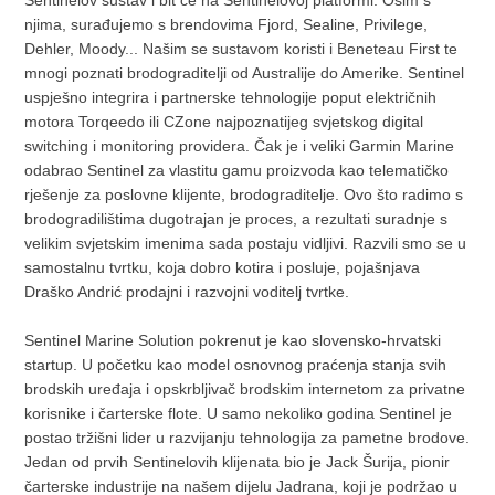
Sentinelov sustav i bit će na Sentinelovoj platformi. Osim s
njima, surađujemo s brendovima Fjord, Sealine, Privilege,
Dehler, Moody... Našim se sustavom koristi i Beneteau First te
mnogi poznati brodograditelji od Australije do Amerike. Sentinel
uspješno integrira i partnerske tehnologije poput električnih
motora Torqeedo ili CZone najpoznatijeg svjetskog digital
switching i monitoring providera. Čak je i veliki Garmin Marine
odabrao Sentinel za vlastitu gamu proizvoda kao telematičko
rješenje za poslovne klijente, brodograditelje. Ovo što radimo s
brodogradilištima dugotrajan je proces, a rezultati suradnje s
velikim svjetskim imenima sada postaju vidljivi. Razvili smo se u
samostalnu tvrtku, koja dobro kotira i posluje, pojašnjava
Draško Andrić prodajni i razvojni voditelj tvrtke.
Sentinel Marine Solution pokrenut je kao slovensko-hrvatski
startup. U početku kao model osnovnog praćenja stanja svih
brodskih uređaja i opskrbljivač brodskim internetom za privatne
korisnike i čarterske flote. U samo nekoliko godina Sentinel je
postao tržišni lider u razvijanju tehnologija za pametne brodove.
Jedan od prvih Sentinelovih klijenata bio je Jack Šurija, pionir
čarterske industrije na našem dijelu Jadrana, koji je podržao u