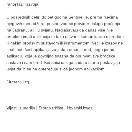
ranoj fazi razvoja.
U posljednjih četiri do pet godina Sentinel je, prema riječima
njegovih menadžera, postao vodeći provider usluga praćenja
na Jadranu, ali i u svijetu. Naglašavaju da danas više nije
problem imati aplikaciju te tako ostvariti komunikaciju s brodom
ili nekim brodskim sustavom ili instrumentom. Veći je izazov ne
imati pet, šest aplikacija za jedan omanji brod, nego jednu
aplikaciju koja je dovoljno snažna da obuhvati sve brodske
sustave i sam brod. Korisnici usluga sada u startu postavljaju
uvjet da ih se ne opterećuje s još jednom aplikacijom.
(Jutarnji list)
Vijesti iz medija
|
Strana tržišta
|
Hrvatski izvoz