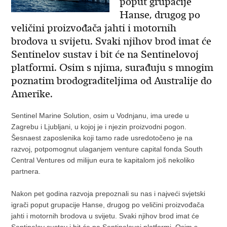
poput grupacije
Hanse, drugog po
veličini proizvođača jahti i motornih
brodova u svijetu. Svaki njihov brod imat će
Sentinelov sustav i bit će na Sentinelovoj
platformi. Osim s njima, surađuju s mnogim
poznatim brodograditeljima od Australije do
Amerike.
Sentinel Marine Solution, osim u Vodnjanu, ima urede u
Zagrebu i Ljubljani, u kojoj je i njezin proizvodni pogon.
Šesnaest zaposlenika koji tamo rade usredotočeno je na
razvoj, potpomognut ulaganjem venture capital fonda South
Central Ventures od milijun eura te kapitalom još nekoliko
partnera.
Nakon pet godina razvoja prepoznali su nas i najveći svjetski
igrači poput grupacije Hanse, drugog po veličini proizvođača
jahti i motornih brodova u svijetu. Svaki njihov brod imat će