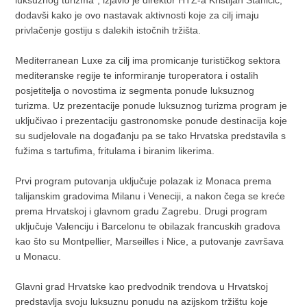
luksuznog turizma“, izjavio je direktor HTZ-a Kristijan Staničić,
dodavši kako je ovo nastavak aktivnosti koje za cilj imaju
privlačenje gostiju s dalekih istočnih tržišta.
Mediterranean Luxe za cilj ima promicanje turističkog sektora
mediteranske regije te informiranje turoperatora i ostalih
posjetitelja o novostima iz segmenta ponude luksuznog
turizma. Uz prezentacije ponude luksuznog turizma program je
uključivao i prezentaciju gastronomske ponude destinacija koje
su sudjelovale na događanju pa se tako Hrvatska predstavila s
fužima s tartufima, fritulama i biranim likerima.
Prvi program putovanja uključuje polazak iz Monaca prema
talijanskim gradovima Milanu i Veneciji, a nakon čega se kreće
prema Hrvatskoj i glavnom gradu Zagrebu. Drugi program
uključuje Valenciju i Barcelonu te obilazak francuskih gradova
kao što su Montpellier, Marseilles i Nice, a putovanje završava
u Monacu.
Glavni grad Hrvatske kao predvodnik trendova u Hrvatskoj
predstavlja svoju luksuznu ponudu na azijskom tržištu koje