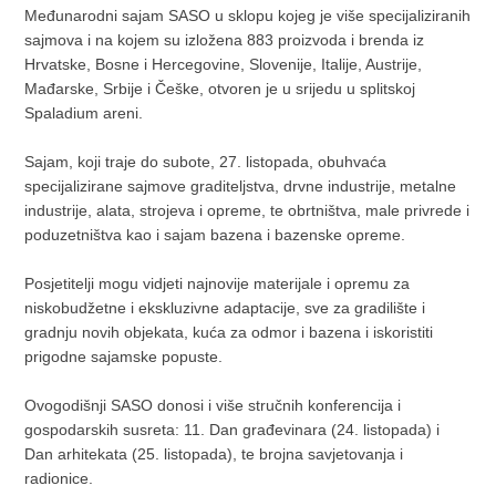
Međunarodni sajam SASO u sklopu kojeg je više specijaliziranih
sajmova i na kojem su izložena 883 proizvoda i brenda iz
Hrvatske, Bosne i Hercegovine, Slovenije, Italije, Austrije,
Mađarske, Srbije i Češke, otvoren je u srijedu u splitskoj
Spaladium areni.
Sajam, koji traje do subote, 27. listopada, obuhvaća
specijalizirane sajmove graditeljstva, drvne industrije, metalne
industrije, alata, strojeva i opreme, te obrtništva, male privrede i
poduzetništva kao i sajam bazena i bazenske opreme.
Posjetitelji mogu vidjeti najnovije materijale i opremu za
niskobudžetne i ekskluzivne adaptacije, sve za gradilište i
gradnju novih objekata, kuća za odmor i bazena i iskoristiti
prigodne sajamske popuste.
Ovogodišnji SASO donosi i više stručnih konferencija i
gospodarskih susreta: 11. Dan građevinara (24. listopada) i
Dan arhitekata (25. listopada), te brojna savjetovanja i
radionice.