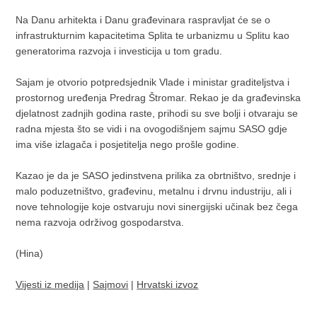
Na Danu arhitekta i Danu građevinara raspravljat će se o
infrastrukturnim kapacitetima Splita te urbanizmu u Splitu kao
generatorima razvoja i investicija u tom gradu.
Sajam je otvorio potpredsjednik Vlade i ministar graditeljstva i
prostornog uređenja Predrag Štromar. Rekao je da građevinska
djelatnost zadnjih godina raste, prihodi su sve bolji i otvaraju se
radna mjesta što se vidi i na ovogodišnjem sajmu SASO gdje
ima više izlagača i posjetitelja nego prošle godine.
Kazao je da je SASO jedinstvena prilika za obrtništvo, srednje i
malo poduzetništvo, građevinu, metalnu i drvnu industriju, ali i
nove tehnologije koje ostvaruju novi sinergijski učinak bez čega
nema razvoja održivog gospodarstva.
(Hina)
Vijesti iz medija
|
Sajmovi
|
Hrvatski izvoz