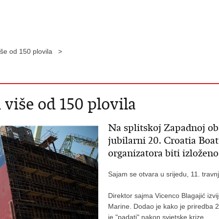
še od 150 plovila >
više od 150 plovila
Na splitskoj Zapadnoj oba
jubilarni 20. Croatia Bo
organizatora biti izloženo
Sajam se otvara u srijedu, 11. travnja
Direktor sajma Vicenco Blagajić izvi
Marine. Dodao je kako je priredba 2
je "padati" nakon svjetske krize.