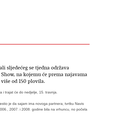
li sljedećeg se tjedna održava
at Show, na kojemu će prema najavama
 više od 150 plovila.
 i trajat će do nedjelje, 15. travnja.
jestio je da sajam ima novoga partnera, tvrtku Navis
006., 2007. i 2008. godine bila na vrhuncu, no počela