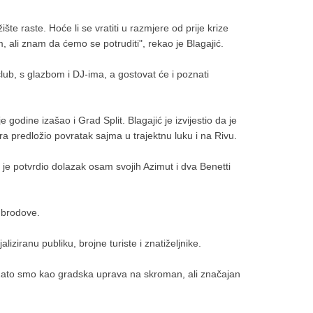
ište raste. Hoće li se vratiti u razmjere od prije krize
m, ali znam da ćemo se potruditi", rekao je Blagajić.
club, s glazbom i DJ-ima, a gostovat će i poznati
godine izašao i Grad Split. Blagajić je izvijestio da je
a predložio povratak sajma u trajektnu luku i na Rivu.
ji je potvrdio dolazak osam svojih Azimut i dva Benetti
e brodove.
ziranu publiku, brojne turiste i znatiželjnike.
. Zato smo kao gradska uprava na skroman, ali značajan