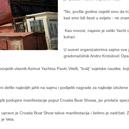
"No, prošle godine osjetili smo da trž
kad smo bili šesti u svijetu - ne zna
Kao novost, najavio je veliki Yacht 
kuhari.
U susret organizatorima sajma ove je 
gradonačelnik Andro Krstulović Opar
jetiti vlasnik Azimut Yachtsa Paolo Vitelli, "kralj" svjetske nautike, ko
i defile najboljih jahti na sajmu i podijeliti nagrade za najbolje izložen
t podupire manifestacije poput Croatia Boat Showa, jer privlače specijali
a upravo je Croatia Boat Show takva manifestacija i želimo je zadržati
 je Vela.