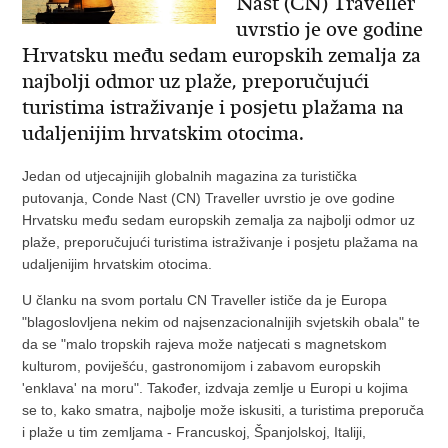
Nast (CN) Traveller
uvrstio je ove godine
Hrvatsku među sedam europskih zemalja za
najbolji odmor uz plaže, preporučujući
turistima istraživanje i posjetu plažama na
udaljenijim hrvatskim otocima.
Jedan od utjecajnijih globalnih magazina za turistička
putovanja, Conde Nast (CN) Traveller uvrstio je ove godine
Hrvatsku među sedam europskih zemalja za najbolji odmor uz
plaže, preporučujući turistima istraživanje i posjetu plažama na
udaljenijim hrvatskim otocima.
U članku na svom portalu CN Traveller ističe da je Europa
"blagoslovljena nekim od najsenzacionalnijih svjetskih obala" te
da se "malo tropskih rajeva može natjecati s magnetskom
kulturom, poviješću, gastronomijom i zabavom europskih
'enklava' na moru". Također, izdvaja zemlje u Europi u kojima
se to, kako smatra, najbolje može iskusiti, a turistima preporuča
i plaže u tim zemljama - Francuskoj, Španjolskoj, Italiji,