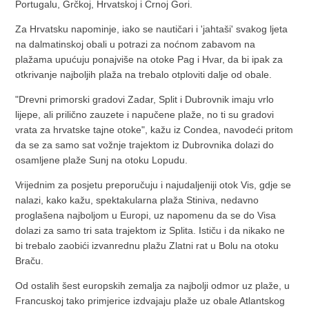
Portugalu, Grčkoj, Hrvatskoj i Crnoj Gori.
Za Hrvatsku napominje, iako se nautičari i 'jahtaši' svakog ljeta
na dalmatinskoj obali u potrazi za noćnom zabavom na
plažama upućuju ponajviše na otoke Pag i Hvar, da bi ipak za
otkrivanje najboljih plaža na trebalo otploviti dalje od obale.
"Drevni primorski gradovi Zadar, Split i Dubrovnik imaju vrlo
lijepe, ali prilično zauzete i napučene plaže, no ti su gradovi
vrata za hrvatske tajne otoke", kažu iz Condea, navodeći pritom
da se za samo sat vožnje trajektom iz Dubrovnika dolazi do
osamljene plaže Sunj na otoku Lopudu.
Vrijednim za posjetu preporučuju i najudaljeniji otok Vis, gdje se
nalazi, kako kažu, spektakularna plaža Stiniva, nedavno
proglašena najboljom u Europi, uz napomenu da se do Visa
dolazi za samo tri sata trajektom iz Splita. Ističu i da nikako ne
bi trebalo zaobići izvanrednu plažu Zlatni rat u Bolu na otoku
Braču.
Od ostalih šest europskih zemalja za najbolji odmor uz plaže, u
Francuskoj tako primjerice izdvajaju plaže uz obale Atlantskog