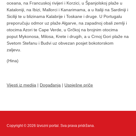
oceana, na Francuskoj rivijeri i Korzici, u Španjolskoj plaže u
Kataloniji, na Ibizi, Mallorci i Kanarimama, a u Italiji na Sardiniji i
Siciliji te u blizinama Kalabrije i Toskane i druge. U Portugalu
preporučuju odmor uz plaže Algarve, na zapadnoj obali zemlji i
otocima Azori te Cape Verde, u Grčkoj na brojnim otocima
poput Mykonosa, Milosa, Krete i drugih, a u Crnoj Gori plaže na
Svetom Stefanu i Budvi uz obvezan posjet bokotorskom
zaljevu.
(Hina)
Vijesti iz medija
|
Događanja
|
Uspješne priče
Copyright © 2026 Izvozni portal. Sva prava pridržana.