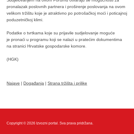
Sudjelovanjem na ovom Forumu otvaraju se mogućnosti za
pronalazak poslovnih partnera i proširenje poslovanja na ovom
velikom tržištu koje je atraktivno po potrošačkoj moći i poticajnoj
poduzetničkoj klimi.
Podatke o tvrtkama koje su prijavile sudjelovanje moguće
je pronaći u programu koji se nalazi u pratećim dokumentima
na stranici Hrvatske gospodarske komore.
(HGK)
Najave
|
Događanja
|
Strana tržišta i prilike
Copyright © 2026 Izvozni portal. Sva prava pridržana.