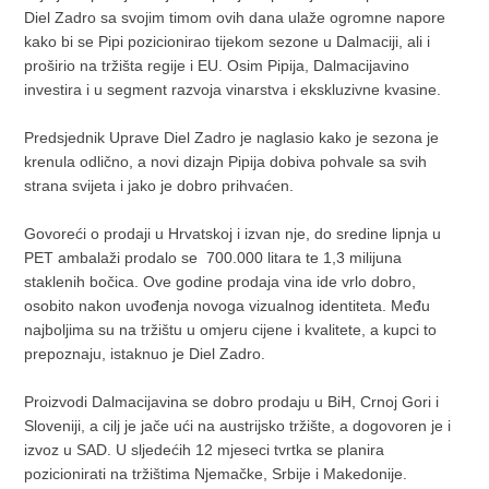
Diel Zadro sa svojim timom ovih dana ulaže ogromne napore
kako bi se Pipi pozicionirao tijekom sezone u Dalmaciji, ali i
proširio na tržišta regije i EU. Osim Pipija, Dalmacijavino
investira i u segment razvoja vinarstva i ekskluzivne kvasine.
Predsjednik Uprave Diel Zadro je naglasio kako je sezona je
krenula odlično, a novi dizajn Pipija dobiva pohvale sa svih
strana svijeta i jako je dobro prihvaćen.
Govoreći o prodaji u Hrvatskoj i izvan nje, do sredine lipnja u
PET ambalaži prodalo se 700.000 litara te 1,3 milijuna
staklenih bočica. Ove godine prodaja vina ide vrlo dobro,
osobito nakon uvođenja novoga vizualnog identiteta. Među
najboljima su na tržištu u omjeru cijene i kvalitete, a kupci to
prepoznaju, istaknuo je Diel Zadro.
Proizvodi Dalmacijavina se dobro prodaju u BiH, Crnoj Gori i
Sloveniji, a cilj je jače ući na austrijsko tržište, a dogovoren je i
izvoz u SAD. U sljedećih 12 mjeseci tvrtka se planira
pozicionirati na tržištima Njemačke, Srbije i Makedonije.