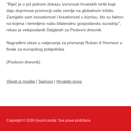
"Riječ je o još jednom dokazu izvrsnosti hrvatskih tvrtki koje
daju doprinose promociji vaše zemlje na globalnom tržištu.
Zamijetio sam inovativnost i kreativnosti u biznisu, što su faktori
na kojima i temeljimo našu bilateralnu gospodarsku suradnju",
rekao je veleposlanik Dalgleish za Poslovni dnevnik.
Nagrađeni ulaze u natjecanja za priznanje Ruban d`Honneur u
finale za europskog pobjednika.
(Poslovni dnevnik)
Vijesti iz medija
|
Sajmovi
|
Hrvatski izvoz
Copyright © 2026 Izvozni portal. Sva prava pridržana.