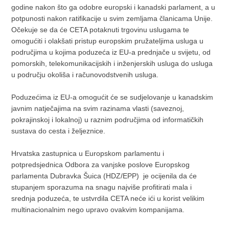
godine nakon što ga odobre europski i kanadski parlament, a u
potpunosti nakon ratifikacije u svim zemljama članicama Unije.
Očekuje se da će CETA potaknuti trgovinu uslugama te
omogućiti i olakšati pristup europskim pružateljima usluga u
područjima u kojima poduzeća iz EU-a prednjače u svijetu, od
pomorskih, telekomunikacijskih i inženjerskih usluga do usluga
u području okoliša i računovodstvenih usluga.
Poduzećima iz EU-a omogućit će se sudjelovanje u kanadskim
javnim natječajima na svim razinama vlasti (saveznoj,
pokrajinskoj i lokalnoj) u raznim područjima od informatičkih
sustava do cesta i željeznice.
Hrvatska zastupnica u Europskom parlamentu i
potpredsjednica Odbora za vanjske poslove Europskog
parlamenta Dubravka Šuica (HDZ/EPP) je ocijenila da će
stupanjem sporazuma na snagu najviše profitirati mala i
srednja poduzeća, te ustvrdila CETA neće ići u korist velikim
multinacionalnim nego upravo ovakvim kompanijama.