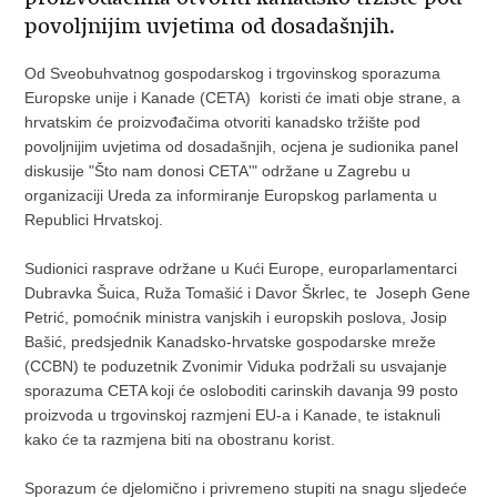
povoljnijim uvjetima od dosadašnjih.
Od Sveobuhvatnog gospodarskog i trgovinskog sporazuma
Europske unije i Kanade (CETA) koristi će imati obje strane, a
hrvatskim će proizvođačima otvoriti kanadsko tržište pod
povoljnijim uvjetima od dosadašnjih, ocjena je sudionika panel
diskusije "Što nam donosi CETA'" održane u Zagrebu u
organizaciji Ureda za informiranje Europskog parlamenta u
Republici Hrvatskoj.
Sudionici rasprave održane u Kući Europe, europarlamentarci
Dubravka Šuica, Ruža Tomašić i Davor Škrlec, te Joseph Gene
Petrić, pomoćnik ministra vanjskih i europskih poslova, Josip
Bašić, predsjednik Kanadsko-hrvatske gospodarske mreže
(CCBN) te poduzetnik Zvonimir Viduka podržali su usvajanje
sporazuma CETA koji će osloboditi carinskih davanja 99 posto
proizvoda u trgovinskoj razmjeni EU-a i Kanade, te istaknuli
kako će ta razmjena biti na obostranu korist.
Sporazum će djelomično i privremeno stupiti na snagu sljedeće