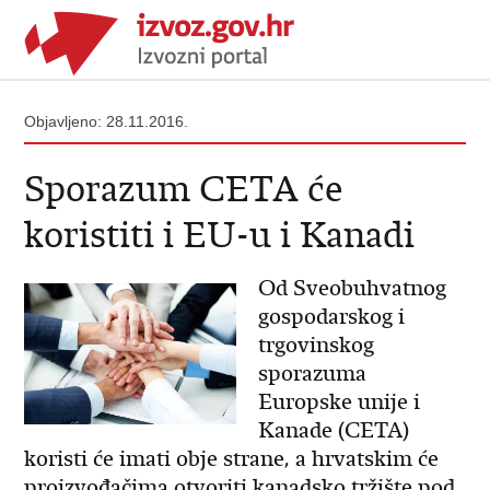
Objavljeno: 28.11.2016.
Sporazum CETA će
koristiti i EU-u i Kanadi
Od Sveobuhvatnog
gospodarskog i
trgovinskog
sporazuma
Europske unije i
Kanade (CETA)
koristi će imati obje strane, a hrvatskim će
proizvođačima otvoriti kanadsko tržište pod