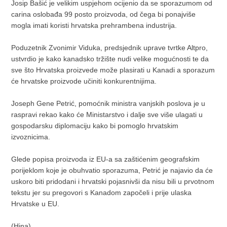
Josip Bašić je velikim uspjehom ocijenio da se sporazumom od
carina oslobađa 99 posto proizvoda, od čega bi ponajviše
mogla imati koristi hrvatska prehrambena industrija.
Poduzetnik Zvonimir Viduka, predsjednik uprave tvrtke Altpro,
ustvrdio je kako kanadsko tržište nudi velike mogućnosti te da
sve što Hrvatska proizvede može plasirati u Kanadi a sporazum
će hrvatske proizvode učiniti konkurentnijima.
Joseph Gene Petrić, pomoćnik ministra vanjskih poslova je u
raspravi rekao kako će Ministarstvo i dalje sve više ulagati u
gospodarsku diplomaciju kako bi pomoglo hrvatskim
izvoznicima.
Glede popisa proizvoda iz EU-a sa zaštićenim geografskim
porijeklom koje je obuhvatio sporazuma, Petrić je najavio da će
uskoro biti pridodani i hrvatski pojasnivši da nisu bili u prvotnom
tekstu jer su pregovori s Kanadom započeli i prije ulaska
Hrvatske u EU.
(Hina)