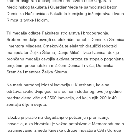
kateter osiguran antiseptičkim sredstvom Luke Grgara s
Medicinskog fakulteta i GuardianMeda te samočisteći beton
Dominika Načinovića s Fakulteta kemijskog inženjerstva i Ivana
Rimca iz tvrtke Holcim.
Tri medalje odlaze Fakultetu strojarstva i brodogradnje.
Srebrne medalje osvojili su električni romobil Dominika Sremića
i mentora Mladena Crnekovića te elektrohidraulički robotski
manipulator Željka Šituma, Darije Miloš i Ivice Ivanica, dok je
brončanu medalju osvojila aktivna ortoza za stopalo pogonjena
umjetnim pneumatskim mišićem Denisa Trivića, Dominika
Sremića i mentora Željka Šituma.
Na međunarodnoj izložbi inovacija u Kunshanu, koja se
održava svake dvije godine sredinom studenog, ove je godine
predstavljeno više od 2500 inovacija, od kojih njih 200 iz 40
zemalja diljem svijeta.
Izložbu je pratilo niz događanja o poticanju i promicanju
inovacija, a za Hrvatsku je važno potpisivanje Memoranduma o
razumijevanju između Kineske udruge inovatora CAI i Udruge