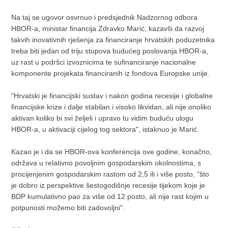
Na taj se ugovor osvrnuo i predsjednik Nadzornog odbora
HBOR-a, ministar financija Zdravko Marić, kazavši da razvoj
takvih inovativnih rješenja za financiranje hrvatskih poduzetnika
treba biti jedan od triju stupova budućeg poslovanja HBOR-a,
uz rast u podršci izvoznicima te sufinanciranje nacionalne
komponente projekata financiranih iz fondova Europske unije.
"Hrvatski je financijski sustav i nakon godina recesije i globalne
financijske krize i dalje stabilan i visoko likvidan, ali nije onoliko
aktivan koliko bi svi željeli i upravo tu vidim buduću ulogu
HBOR-a, u aktivaciji cijelog tog sektora", istaknuo je Marić.
Kazao je i da se HBOR-ova konferencija ove godine, konačno,
održava u relativno povoljnim gospodarskim okolnostima, s
procijenjenim gospodarskim rastom od 2,5 ili i više posto, "što
je dobro iz perspektive šestogodišnje recesije tijekom koje je
BDP kumulativno pao za više od 12 posto, ali nije rast kojim u
potpunosti možemo biti zadovoljni".