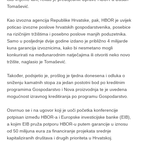
Tomašević.
Kao izvozna agencija Republike Hrvatske, pak, HBOR je uvijek
poticao izvozne poslove hrvatskih gospodarstvenika, posebice
na rizičnijim tržištima i posebno poslove manjih poduzetnika.
Samo u posljednje dvije godine izdano je približno 4 milijarde
kuna garancija izvoznicima, kako bi nesmetano mogli
konkurirati na međunarodnim natječajima ili otvoriti neko novo
tržište, naglasio je Tomašević.
Također, podsjetio je, prošlog je tjedna donesena i odluka o
sniženju kamatnih stopa za jedan postotni bod po kreditnim
programima Gospodarstvo i Nova proizvodnja te je uvedena
mogućnost izravnog kreditiranja po programu Gospodarstvo.
Osvrnuo se i na ugovor koji je uoči početka konferencije
potpisan između HBOR-a i Europske investicijske banke (EIB),
a kojim EIB pruža potporu HBOR-u putem garancije u iznosu
od 50 milijuna eura za financiranje projekata srednje
kapitaliziranih društava i drugih prioriteta u Hrvatskoj.