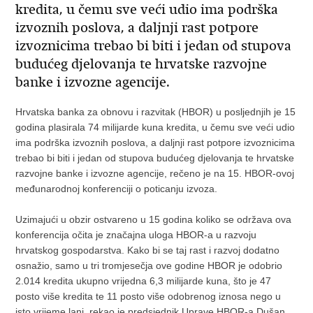
kredita, u čemu sve veći udio ima podrška
izvoznih poslova, a daljnji rast potpore
izvoznicima trebao bi biti i jedan od stupova
budućeg djelovanja te hrvatske razvojne
banke i izvozne agencije.
Hrvatska banka za obnovu i razvitak (HBOR) u posljednjih je 15
godina plasirala 74 milijarde kuna kredita, u čemu sve veći udio
ima podrška izvoznih poslova, a daljnji rast potpore izvoznicima
trebao bi biti i jedan od stupova budućeg djelovanja te hrvatske
razvojne banke i izvozne agencije, rečeno je na 15. HBOR-ovoj
međunarodnoj konferenciji o poticanju izvoza.
Uzimajući u obzir ostvareno u 15 godina koliko se održava ova
konferencija očita je značajna uloga HBOR-a u razvoju
hrvatskog gospodarstva. Kako bi se taj rast i razvoj dodatno
osnažio, samo u tri tromjesečja ove godine HBOR je odobrio
2.014 kredita ukupno vrijedna 6,3 milijarde kuna, što je 47
posto više kredita te 11 posto više odobrenog iznosa nego u
isto vrijeme lani, rekao je predsjednik Uprave HBOR-a Dušan