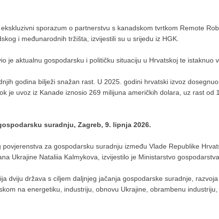
u ekskluzivni sporazum o partnerstvu s kanadskom tvrtkom Remote Robot
og i međunarodnih tržišta, izvijestili su u srijedu iz HGK.
 je aktualnu gospodarsku i političku situaciju u Hrvatskoj te istaknuo ve
ih godina bilježi snažan rast. U 2025. godini hrvatski izvoz dosegnuo j
ok je uvoz iz Kanade iznosio 269 milijuna američkih dolara, uz rast od 
gospodarsku suradnju, Zagreb, 9. lipnja 2026.
g povjerenstva za gospodarsku suradnju između Vlade Republike Hrvatsk
ana Ukrajine Nataliia Kalmykova, izvijestilo je Ministarstvo gospodarstva
cija dviju država s ciljem daljnjeg jačanja gospodarske suradnje, razvoj
m na energetiku, industriju, obnovu Ukrajine, obrambenu industriju, razm