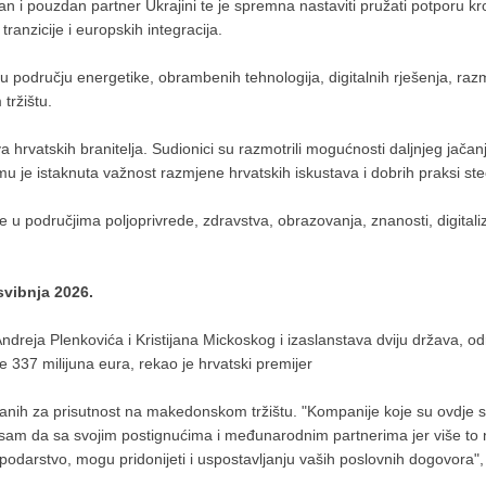
n i pouzdan partner Ukrajini te je spremna nastaviti pružati potporu kro
ranzicije i europskih integracija.
u području energetike, obrambenih tehnologija, digitalnih rješenja, razm
tržištu.
va hrvatskih branitelja. Sudionici su razmotrili mogućnosti daljnjeg jačan
emu je istaknuta važnost razmjene hrvatskih iskustava i dobrih praksi ste
područjima poljoprivrede, zdravstva, obrazovanja, znanosti, digitalizaci
svibnja 2026.
eja Plenkovića i Kristijana Mickoskog i izaslanstava dviju država, odr
337 milijuna eura, rekao je hrvatski premijer
resiranih za prisutnost na makedonskom tržištu. "Kompanije koje su ovdj
n sam da sa svojim postignućima i međunarodnim partnerima jer više to 
darstvo, mogu pridonijeti i uspostavljanju vaših poslovnih dogovora"