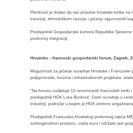
Plenković je dodao da već prisutne hrvatske tvrtke na 
tranziciji, tehnološkom razvoju i jačanju sigurnosnih ka
Predsjednik Gospodarske komore Republike Sjeverne M
poslovnoj integraciji.
Hrvatsko - francuski gospodarski forum, Zagreb, 2
Mogućnosti za jačanje suradnje Hrvatske i Francuske po
poljoprivrede, turizma i infrastrukturnih projekata, i
"Na forumu sudjeluje 12 renomiranih francuskih tvrtki i
predsjednik HGK Luka Burilović. Osim suradnje u cestov
industriji, područje u kojem je HGK iznimno angažirana
Predsjednik Francusko-hrvatskog poslovnog vijeća MEDEF
schengenskom prostoru, uvela euro i održala rast gos