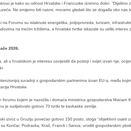
knuo je kako su odnosi Hrvatske i Francuske iznimno dobri. "Dijelimo z
a. Ne smijemo biti naivni, moramo gledati što se događa oko nas te ula
 na Forumu su istaknute energetika, poljoprivreda, turizam, infrastrukturn
adovima na trećim tržištima, a hrvatske tvrtke iskazale su veliki interes
jače 2026.
li u hrvatskom je interesu osvijestiti da postoji i svijet izvan nje, oci
ju.
intenzivnijoj suradnji s gospodarskim partnerima izvan EU-a, među kojim
tacija Hrvatske.
 forumu kojem je nazočila i domaća ministrica gospodarstva Mariam Kvri
u je sudjelovalo gotovo 70 tvrtki te kavkaske zemlje.
i izvoz u Gruziju povećao gotovo 150 posto, stoga “objektivni uvjeti za
to su Končar, Podravka, Kraš, Franck i Sanoa, uroditi gospodarskim plo