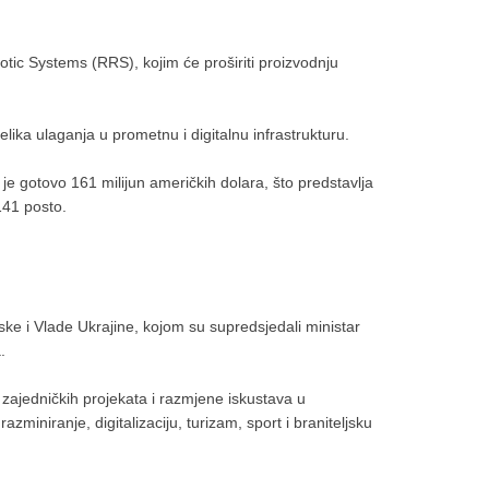
ic Systems (RRS), kojim će proširiti proizvodnju
lika ulaganja u prometnu i digitalnu infrastrukturu.
e gotovo 161 milijun američkih dolara, što predstavlja
141 posto.
e i Vlade Ukrajine, kojom su supredsjedali ministar
.
a zajedničkih projekata i razmjene iskustava u
iniranje, digitalizaciju, turizam, sport i braniteljsku