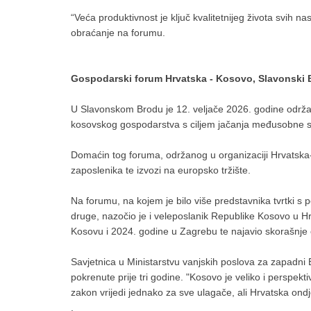
“Veća produktivnost je ključ kvalitetnijeg života svih na
obraćanje na forumu.
Gospodarski forum Hrvatska - Kosovo, Slavonski Br
U Slavonskom Brodu je 12. veljače 2026. godine održa
kosovskog gospodarstva s ciljem jačanja međusobne sur
Domaćin tog foruma, održanog u organizaciji Hrvatska-
zaposlenika te izvozi na europsko tržište.
Na forumu, na kojem je bilo više predstavnika tvrtki s
druge, nazočio je i veleposlanik Republike Kosovo u Hr
Kosovu i 2024. godine u Zagrebu te najavio skorašnje
Savjetnica u Ministarstvu vanjskih poslova za zapadni B
pokrenute prije tri godine. "Kosovo je veliko i perspe
zakon vrijedi jednako za sve ulagače, ali Hrvatska ondj
.