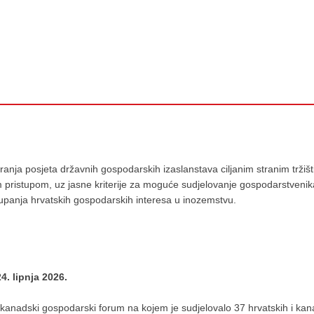
anja posjeta državnih gospodarskih izaslanstava ciljanim stranim trži
pristupom, uz jasne kriterije za moguće sudjelovanje gospodarstvenika 
stupanja hrvatskih gospodarskih interesa u inozemstvu.
. lipnja 2026.
 kanadski gospodarski forum na kojem je sudjelovalo 37 hrvatskih i kanad