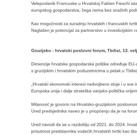
Veleposlanik Francuske u Hrvatskoj Fabien Fieschi ista
europskog gospodarstva, čega nema bez snažnih poduzeć
Kao mogućnosti za suradnju hrvatskih i francuskih tvrtki
Naglašen je potencijal za partnerstvo u investicijskim r
Gruzijsko - hrvatski poslovni forum, Tbilisi, 13. vel
Dimenzije hrvatske gospodarske politike određuje EU-a, a
s gruzijskim i hrvatskim poduzetnicima u petak u Tbilisi
„Hrvatski ekonomski interesi nedvojbeno stoje i u sve 
Europska unija i dalje strateška vanjsko-politička orijen
Milanović je govorio na Hrvatsko-gruzijskom poslovnom
Ured predsjednika naveo je u priopćenju da je na forum
Ured navodi da se u razdoblju od 2021. do 2024. hrvatsk
prisutnost predstavnika vodećih hrvatskih tvrtki kao š