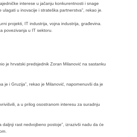
ajedničke interese u jačanju konkurentnosti i snage
gati u inovacije i strateška partnerstva", rekao je.
i projekti, IT industrija, vojna industrija, građevina.
 za povezivanja u IT sektoru.
jenio je hrvatski predsjednik Zoran Milanović na sastanku
a je i Gruzija”, rekao je Milanović, napomenuvši da je
višvili, a u prilog osostranom interesu za suradnju
 daljnji rast nedvojbeno postoje”, izrazivši nadu da će
dom.