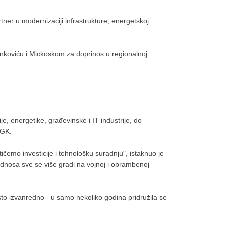
ner u modernizaciji infrastrukture, energetskoj
koviću i Mickoskom za doprinos u regionalnoj
, energetike, građevinske i IT industrije, do
HGK.
ičemo investicije i tehnološku suradnju", istaknuo je
 odnosa sve se više gradi na vojnoj i obrambenoj
to izvanredno - u samo nekoliko godina pridružila se