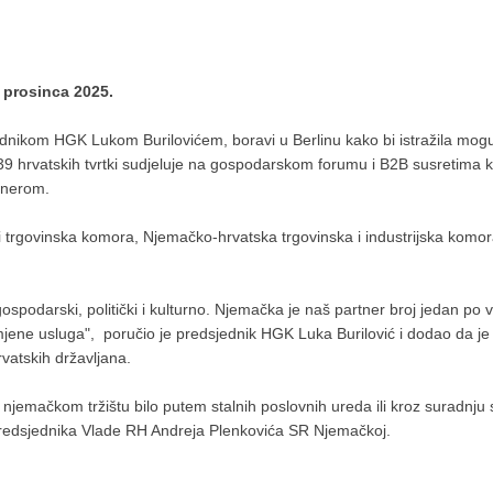
 prosinca 2025.
nikom HGK Lukom Burilovićem, boravi u Berlinu kako bi istražila moguć
 hrvatskih tvrtki sudjeluje na gospodarskom forumu i B2B susretima ko
tnerom.
i trgovinska komora, Njemačko-hrvatska trgovinska i industrijska komo
gospodarski, politički i kulturno. Njemačka je naš partner broj jedan po 
azmjene usluga", poručio je predsjednik HGK Luka Burilović i dodao da je
rvatskih državljana.
 njemačkom tržištu bilo putem stalnih poslovnih ureda ili kroz suradnju
 predsjednika Vlade RH Andreja Plenkovića SR Njemačkoj.