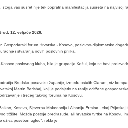
s, stoga vaš susret nije tek popratna manifestacija susreta na najvišoj ra
od, 12. veljače 2026.
n Gospodarski forum Hrvatska - Kosovo, poslovno-diplomatsko događanj
adnje i stvaranja novih poslovnih prilika.
Kosovo poslovnog kluba, bila je grupacija Kožul, koja se bavi proizvod
 područja Brodsko-posavske županije, između ostalih Clarum, niz kompan
vatskoj Martin Berishaj, koji je podsjetio na ranije održane gospodars
 održavanje i trećeg takvog foruma na Kosovu.
alkan, Kosovo, Sjevernu Makedoniju i Albaniju Ermina Lekaj Prljaskaj ist
ktivno tržište. Možda postoje predrasude, ali hrvatske tvrtke na Kosovu
e uživa poseban ugled", rekla je.