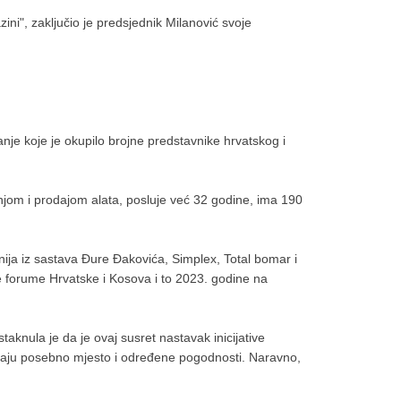
zini", zaključio je predsjednik Milanović svoje
e koje je okupilo brojne predstavnike hrvatskog i
njom i prodajom alata, posluje već 32 godine, ima 190
ija iz sastava Đure Đakovića, Simplex, Total bomar i
ke forume Hrvatske i Kosova i to 2023. godine na
aknula je da je ovaj susret nastavak inicijative
 imaju posebno mjesto i određene pogodnosti. Naravno,