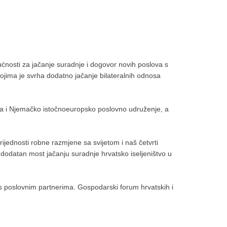
nosti za jačanje suradnje i dogovor novih poslova s
jima je svrha dodatno jačanje bilateralnih odnosa
ra i Njemačko istočnoeuropsko poslovno udruženje, a
vrijednosti robne razmjene sa svijetom i naš četvrti
 dodatan most jačanju suradnje hrvatsko iseljeništvo u
 s poslovnim partnerima. Gospodarski forum hrvatskih i