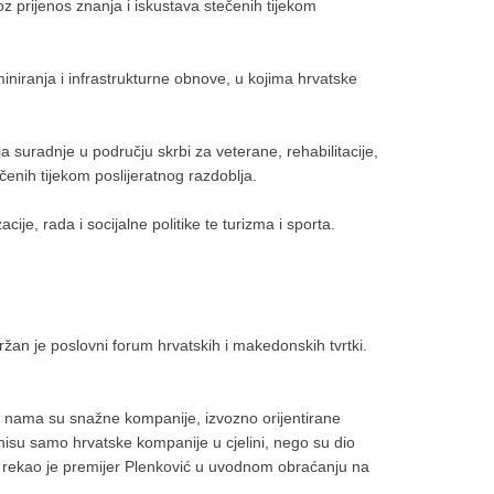
z prijenos znanja i iskustava stečenih tijekom
iniranja i infrastrukturne obnove, u kojima hrvatske
ja suradnje u području skrbi za veterane, rehabilitacije,
čenih tijekom poslijeratnog razdoblja.
je, rada i socijalne politike te turizma i sporta.
žan je poslovni forum hrvatskih i makedonskih tvrtki.
e s nama su snažne kompanije, izvozno orijentirane
nisu samo hrvatske kompanije u cjelini, nego su dio
, rekao je premijer Plenković u uvodnom obraćanju na