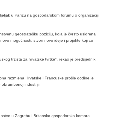
djeljak u Parizu na gospodarskom forumu o organizaciji
nstvenu geostratešku poziciju, koja je čvrsto usidrena
ve mogućnosti, stvori nove ideje i projekte koji će
skog tržišta za hrvatske tvrtke", rekao je predsjednik
Robna razmjena Hrvatske i Francuske prošle godine je
 obrambenoj industriji.
slanstvo u Zagrebu i Britanska gospodarska komora