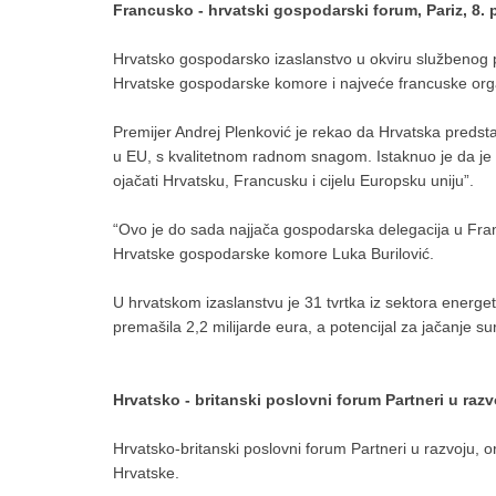
Francusko - hrvatski gospodarski forum, Pariz, 8. 
Hrvatsko gospodarsko izaslanstvo u okviru službenog p
Hrvatske gospodarske komore i najveće francuske or
Premijer Andrej Plenković je rekao da Hrvatska predsta
u EU, s kvalitetnom radnom snagom. Istaknuo je da je o
ojačati Hrvatsku, Francusku i cijelu Europsku uniju”.
“Ovo je do sada najjača gospodarska delegacija u Franc
Hrvatske gospodarske komore Luka Burilović.
U hrvatskom izaslanstvu je 31 tvrtka iz sektora energe
premašila 2,2 milijarde eura, a potencijal za jačanje s
Hrvatsko - britanski poslovni forum Partneri u raz
Hrvatsko-britanski poslovni forum Partneri u razvoju,
Hrvatske.