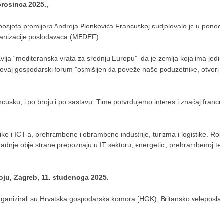
prosinca 2025.,
osjeta premijera Andreja Plenkovića Francuskoj sudjelovalo je u pone
ganizacije poslodavaca (MEDEF).
vlja “mediteranska vrata za srednju Europu”, da je zemlja koja ima jedi
vaj gospodarski forum "osmišljen da poveže naše poduzetnike, otvori no
usku, i po broju i po sastavu. Time potvrđujemo interes i značaj francu
tike i ICT-a, prehrambene i obrambene industrije, turizma i logistike. 
uradnje obje strane prepoznaju u IT sektoru, energetici, prehrambenoj te
voju, Zagreb, 11. studenoga 2025.
 organizirali su Hrvatska gospodarska komora (HGK), Britansko velepo