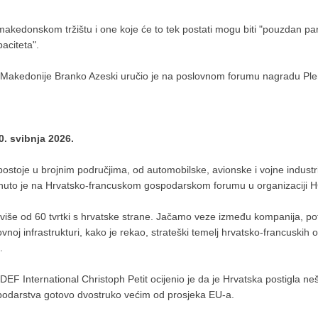
makedonskom tržištu i one koje će to tek postati mogu biti "pouzdan part
paciteta".
akedonije Branko Azeski uručio je na poslovnom forumu nagradu Plen
0. svibnja 2026.
stoje u brojnim područjima, od automobilske, avionske i vojne industrije
staknuto je na Hrvatsko-francuskom gospodarskom forumu u organizaciji 
 više od 60 tvrtki s hrvatske strane. Jačamo veze između kompanija, pot
noj infrastrukturi, kako je rekao, strateški temelj hrvatsko-francuskih
.
 International Christoph Petit ocijenio je da je Hrvatska postigla neš
podarstva gotovo dvostruko većim od prosjeka EU-a.