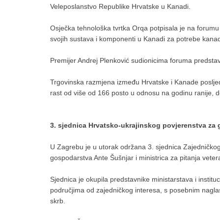
Veleposlanstvo Republike Hrvatske u Kanadi.
Osječka tehnološka tvrtka Orqa potpisala je na forum
svojih sustava i komponenti u Kanadi za potrebe kanadsk
Premijer Andrej Plenković sudionicima foruma predstavio
Trgovinska razmjena između Hrvatske i Kanade posljednj
rast od više od 166 posto u odnosu na godinu ranije, d
3. sjednica Hrvatsko-ukrajinskog povjerenstva za 
U Zagrebu je u utorak održana 3. sjednica Zajedničko
gospodarstva Ante Šušnjar i ministrica za pitanja veter
Sjednica je okupila predstavnike ministarstava i institu
područjima od zajedničkog interesa, s posebnim naglasko
skrb.