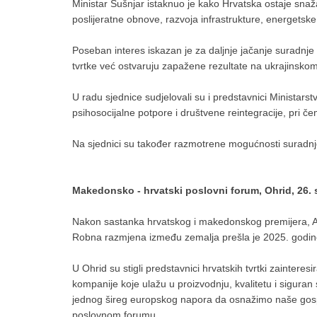
Ministar Šušnjar istaknuo je kako Hrvatska ostaje snaža
poslijeratne obnove, razvoja infrastrukture, energetske t
Poseban interes iskazan je za daljnje jačanje suradnje 
tvrtke već ostvaruju zapažene rezultate na ukrajinskom 
U radu sjednice sudjelovali su i predstavnici Ministarst
psihosocijalne potpore i društvene reintegracije, pri č
Na sjednici su također razmotrene mogućnosti suradnje u 
Makedonsko - hrvatski poslovni forum, Ohrid, 26. 
Nakon sastanka hrvatskog i makedonskog premijera, Andr
Robna razmjena između zemalja prešla je 2025. godine 
U Ohrid su stigli predstavnici hrvatskih tvrtki zainte
kompanije koje ulažu u proizvodnju, kvalitetu i sigura
jednog šireg europskog napora da osnažimo naše gospo
poslovnom forumu.