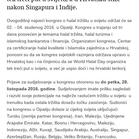
nakon Singapura i Indije.
Ovogodišnji najveći kongres o halal tržištu u svijetu održat će se
02. - 04. studenog 2016. u Opatiji. Kongres u trajanju od tri
dana posvećen je temama halal tržišta, halal turizma i
islamskog bankarstva i financija. Organizatori kongresa, Centar
za certificiranje halal kvalitete i Islamska zajednica u Hrvatskoj,
ponosni su da se kongres svjetskih razmjera održava upravo u
Hrvatskoj kao i na činjenicu da se World Halal Day organizira
tek treći put u svijetu, a već je uspio doći i na hrvatski teritorij.
Prijave za sudjelovanje u kongresu otvorenu su
do petka, 28.
listopada 2016. godine
. Sudjelovanjem imate priliku sagledati
i razviti svoje potencijale na najbrže rastućem tržištu u svijetu u
trenutku kada ostala tržišta dosežu točku zasićenja. Sudionici
na kongresu u Opatiju dolaze iz cijelog svijeta uključujući
Tursku (zemlja partner kongresa), Iran, Maleziju, Ujedinjene
Arapske Emirate, Katar, Bosnu i Hercegovinu, Maleziju,
Indoneziju, Alžir, Kuvajt, Saudijsku Arabiju, Australiju, Singapur,
Azerbejdžan, Rusiju, Belgiju, Veliku Britaniju, Francusku,