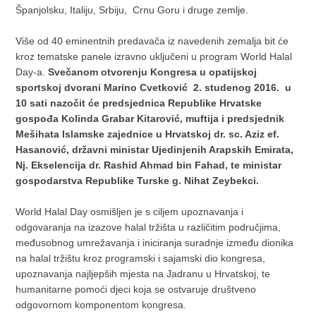
Španjolsku, Italiju, Srbiju, Crnu Goru i druge zemlje.
Više od 40 eminentnih predavača iz navedenih zemalja bit će
kroz tematske panele izravno uključeni u program World Halal
Day-a.
Svečanom otvorenju Kongresa u opatijskoj
sportskoj dvorani Marino Cvetković 2. studenog 2016. u
10 sati nazočit će predsjednica Republike Hrvatske
gospođa Kolinda Grabar Kitarović, muftija i predsjednik
Mešihata Islamske zajednice u Hrvatskoj dr. sc. Aziz ef.
Hasanović, državni ministar Ujedinjenih Arapskih Emirata,
Nj. Ekselencija dr. Rashid Ahmad bin Fahad, te ministar
gospodarstva Republike Turske g. Nihat Zeybekci.
World Halal Day osmišljen je s ciljem upoznavanja i
odgovaranja na izazove halal tržišta u različitim područjima,
međusobnog umrežavanja i iniciranja suradnje između dionika
na halal tržištu kroz programski i sajamski dio kongresa,
upoznavanja najljepših mjesta na Jadranu u Hrvatskoj, te
humanitarne pomoći djeci koja se ostvaruje društveno
odgovornom komponentom kongresa.