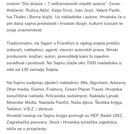
motom "Oni dolaze – 7 veličanstvenih mladih autora“: Zoran
Antičević, Ružica Aščić, Katja Grcić, Ivan Jozić, Valent Pavlić,
Iva Tkalec i Borna Vujčić. Uz nakladnike i autore, Hrvatska će u
pet dana sajma predstaviti i hrvatski dizajn, kulturni turizam te
svoje znamenitosti.
Tradicionalno, na Sajam u Frankfurt iz cijelog svijeta pristižu
izdavači, nakladnici, agenti, vlasnici autorskih prava, filmski
producenti, knjižari, autori, prevoditelji kako bi zajedno
surađivali i poslovali. Na Sajmu izlaže oko 7000 nakladnika iz
više od 130 zemalja Svijeta.
Na Sajmu sudjeluju sljedeći nakladnici: Alfa, Algoritam, Artizana,
Dhar media, Evenio, Fraktura, Green Planet Travel, Hrvatska
sveučilišna naklada, Kršćanska sadašnjost, Naklada Ljevak,
Meandar Media, Naklada Pavičić, Naša djeca, Školska knjiga,
Tekston, V.B.Z. i Verbum.
Hrvatski nastup na Sajmu knjiga pomogli su HEP, Badel 1862,
Zagrebačka pivovara, Stock i Hrvatska turistička zajednica,
ističe se u priopćenju.